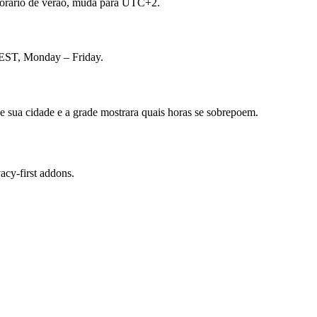
horario de verao, muda para UTC+2.
CEST, Monday – Friday.
ne sua cidade e a grade mostrara quais horas se sobrepoem.
cy-first addons.