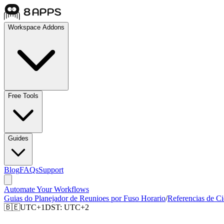
Workspace Addons
Free Tools
Guides
Blog
FAQs
Support
Automate Your Workflows
Guias do Planejador de Reunioes por Fuso Horario
/
Referencias de C
🇧🇪
UTC+1
DST:
UTC+2