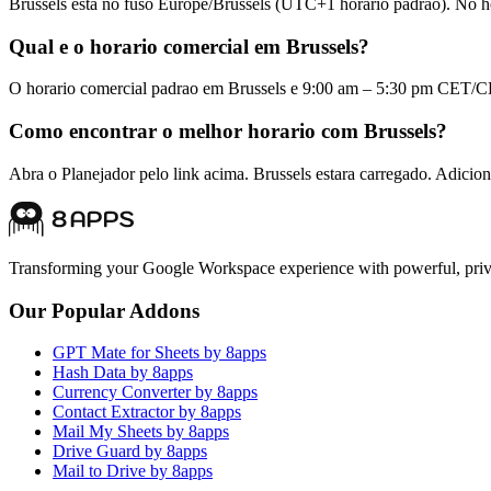
Brussels esta no fuso Europe/Brussels (UTC+1 horario padrao). No 
Qual e o horario comercial em Brussels?
O horario comercial padrao em Brussels e 9:00 am – 5:30 pm CET/
Como encontrar o melhor horario com Brussels?
Abra o Planejador pelo link acima. Brussels estara carregado. Adicio
Transforming your Google Workspace experience with powerful, priva
Our Popular Addons
GPT Mate for Sheets by 8apps
Hash Data by 8apps
Currency Converter by 8apps
Contact Extractor by 8apps
Mail My Sheets by 8apps
Drive Guard by 8apps
Mail to Drive by 8apps