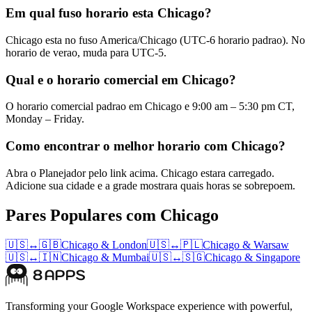
Em qual fuso horario esta Chicago?
Chicago esta no fuso America/Chicago (UTC-6 horario padrao). No
horario de verao, muda para UTC-5.
Qual e o horario comercial em Chicago?
O horario comercial padrao em Chicago e 9:00 am – 5:30 pm CT,
Monday – Friday.
Como encontrar o melhor horario com Chicago?
Abra o Planejador pelo link acima. Chicago estara carregado.
Adicione sua cidade e a grade mostrara quais horas se sobrepoem.
Pares Populares com Chicago
🇺🇸
↔
🇬🇧
Chicago
&
London
🇺🇸
↔
🇵🇱
Chicago
&
Warsaw
🇺🇸
↔
🇮🇳
Chicago
&
Mumbai
🇺🇸
↔
🇸🇬
Chicago
&
Singapore
Transforming your Google Workspace experience with powerful,