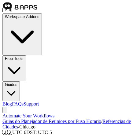
Workspace Addons
Free Tools
Guides
Blog
FAQs
Support
Automate Your Workflows
Guias do Planejador de Reunioes por Fuso Horario
/
Referencias de
Cidades
/
Chicago
🇺🇸
UTC-6
DST:
UTC-5