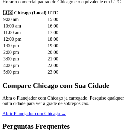
Horario comercial padrao de Chicago e o equivalente em UTC.
🇺🇸
Chicago
(
Local
)
UTC
9
:00
am
15
:00
10
:00
am
16
:00
11
:00
am
17
:00
12
:00
pm
18
:00
1
:00
pm
19
:00
2
:00
pm
20
:00
3
:00
pm
21
:00
4
:00
pm
22
:00
5
:00
pm
23
:00
Compare Chicago com Sua Cidade
Abra o Planejador com Chicago ja carregado. Pesquise qualquer
outra cidade para ver a grade de sobreposicao.
Abrir Planejador com Chicago →
Perguntas Frequentes