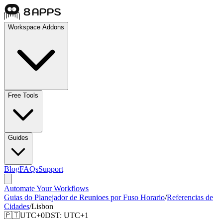
Workspace Addons
Free Tools
Guides
Blog
FAQs
Support
Automate Your Workflows
Guias do Planejador de Reunioes por Fuso Horario
/
Referencias de
Cidades
/
Lisbon
🇵🇹
UTC+0
DST:
UTC+1