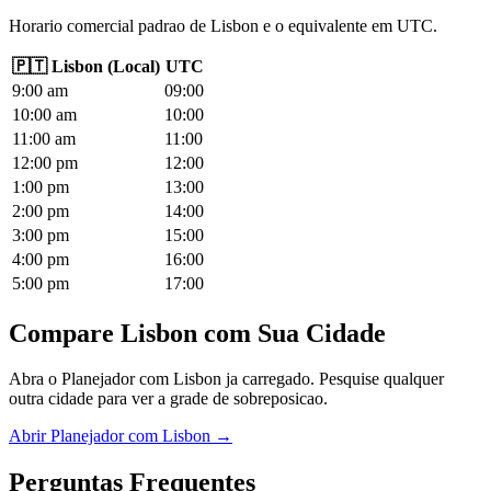
Horario comercial padrao de Lisbon e o equivalente em UTC.
🇵🇹
Lisbon
(
Local
)
UTC
9
:00
am
09
:00
10
:00
am
10
:00
11
:00
am
11
:00
12
:00
pm
12
:00
1
:00
pm
13
:00
2
:00
pm
14
:00
3
:00
pm
15
:00
4
:00
pm
16
:00
5
:00
pm
17
:00
Compare Lisbon com Sua Cidade
Abra o Planejador com Lisbon ja carregado. Pesquise qualquer
outra cidade para ver a grade de sobreposicao.
Abrir Planejador com Lisbon →
Perguntas Frequentes