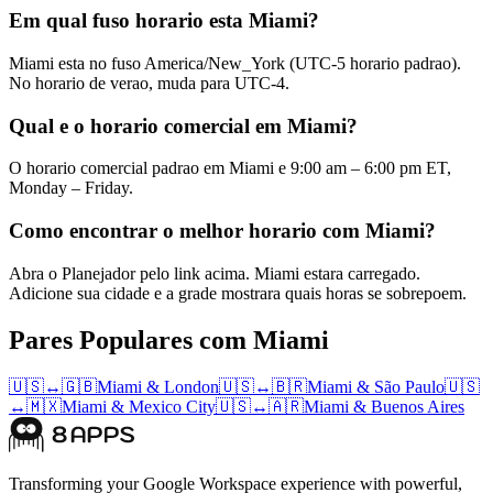
Em qual fuso horario esta Miami?
Miami esta no fuso America/New_York (UTC-5 horario padrao).
No horario de verao, muda para UTC-4.
Qual e o horario comercial em Miami?
O horario comercial padrao em Miami e 9:00 am – 6:00 pm ET,
Monday – Friday.
Como encontrar o melhor horario com Miami?
Abra o Planejador pelo link acima. Miami estara carregado.
Adicione sua cidade e a grade mostrara quais horas se sobrepoem.
Pares Populares com Miami
🇺🇸
↔
🇬🇧
Miami
&
London
🇺🇸
↔
🇧🇷
Miami
&
São Paulo
🇺🇸
↔
🇲🇽
Miami
&
Mexico City
🇺🇸
↔
🇦🇷
Miami
&
Buenos Aires
Transforming your Google Workspace experience with powerful,