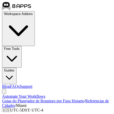
Workspace Addons
Free Tools
Guides
Blog
FAQs
Support
Automate Your Workflows
Guias do Planejador de Reunioes por Fuso Horario
/
Referencias de
Cidades
/
Miami
🇺🇸
UTC-5
DST:
UTC-4