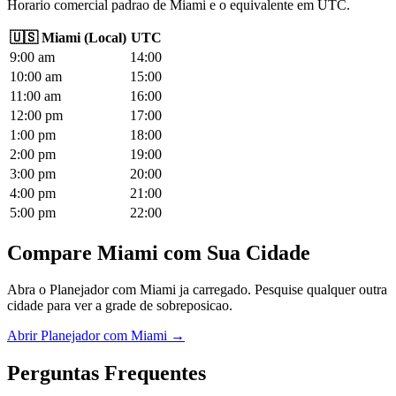
Horario comercial padrao de Miami e o equivalente em UTC.
🇺🇸
Miami
(
Local
)
UTC
9
:00
am
14
:00
10
:00
am
15
:00
11
:00
am
16
:00
12
:00
pm
17
:00
1
:00
pm
18
:00
2
:00
pm
19
:00
3
:00
pm
20
:00
4
:00
pm
21
:00
5
:00
pm
22
:00
Compare Miami com Sua Cidade
Abra o Planejador com Miami ja carregado. Pesquise qualquer outra
cidade para ver a grade de sobreposicao.
Abrir Planejador com Miami →
Perguntas Frequentes