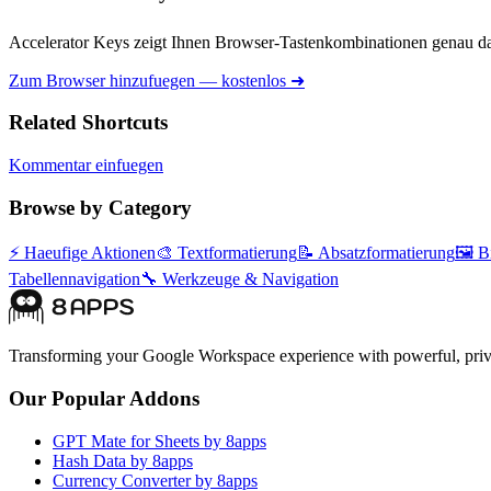
Accelerator Keys zeigt Ihnen Browser-Tastenkombinationen genau da
Zum Browser hinzufuegen — kostenlos ➜
Related Shortcuts
Kommentar einfuegen
Browse by Category
⚡
Haeufige Aktionen
🎨
Textformatierung
📝
Absatzformatierung
🖼️
B
Tabellennavigation
🔧
Werkzeuge & Navigation
Transforming your Google Workspace experience with powerful, priva
Our Popular Addons
GPT Mate for Sheets by 8apps
Hash Data by 8apps
Currency Converter by 8apps