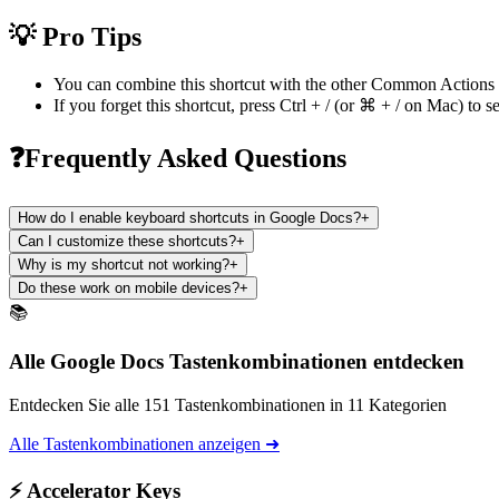
💡 Pro Tips
You can combine this shortcut with the other
Common Actions
If you forget this shortcut, press
Ctrl + /
(or
⌘ + /
on Mac) to se
❓Frequently Asked Questions
How do I enable keyboard shortcuts in Google Docs?
+
Can I customize these shortcuts?
+
Why is my shortcut not working?
+
Do these work on mobile devices?
+
📚
Alle Google Docs Tastenkombinationen entdecken
Entdecken Sie alle 151 Tastenkombinationen in 11 Kategorien
Alle Tastenkombinationen anzeigen ➜
⚡ Accelerator Keys