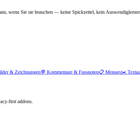
nn, wenn Sie sie brauchen — keine Spickzettel, kein Auswendiglernen
ilder & Zeichnungen
💬
Kommentare & Fussnoten
📋
Menues
✂️
Texta
cy-first addons.