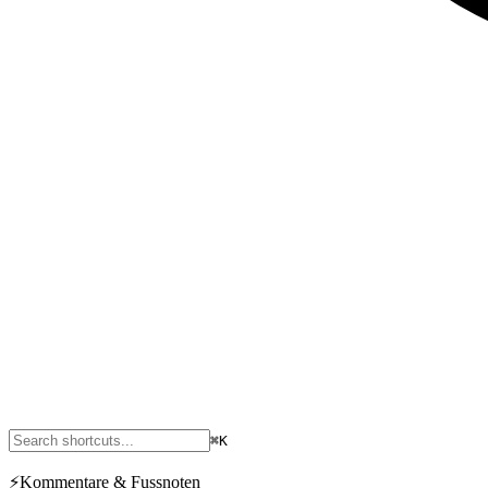
⌘K
⚡
Kommentare & Fussnoten