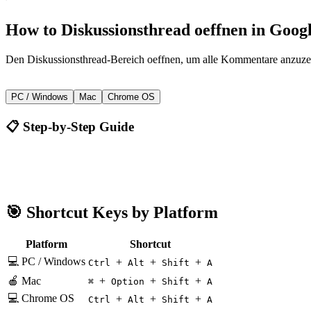
How to
Diskussionsthread oeffnen
in
Googl
Den Diskussionsthread-Bereich oeffnen, um alle Kommentare anzuze
+
+
+
Ctrl
Alt
Shift
A
PC / Windows
Mac
Chrome OS
📋 Step-by-Step Guide
Google Docs
Ctrl + Alt + Shift + A
🎯 Shortcut Keys by Platform
Platform
Shortcut
💻 PC / Windows
+
+
+
Ctrl
Alt
Shift
A
🍎 Mac
+
+
+
⌘
Option
Shift
A
💻 Chrome OS
+
+
+
Ctrl
Alt
Shift
A