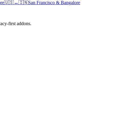
re
🇺🇸
↔
🇮🇳
San Francisco
&
Bangalore
cy-first addons.