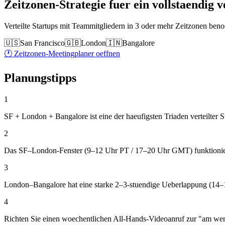
Zeitzonen-Strategie fuer ein vollstaendig v
Verteilte Startups mit Teammitgliedern in 3 oder mehr Zeitzonen beno
🇺🇸
San Francisco
🇬🇧
London
🇮🇳
Bangalore
🕐 Zeitzonen-Meetingplaner oeffnen
Planungstipps
1
SF + London + Bangalore ist eine der haeufigsten Triaden verteilter S
2
Das SF–London-Fenster (9–12 Uhr PT / 17–20 Uhr GMT) funktioniert f
3
London–Bangalore hat eine starke 2–3-stuendige Ueberlappung (14–
4
Richten Sie einen woechentlichen All-Hands-Videoanruf zur "am wenig