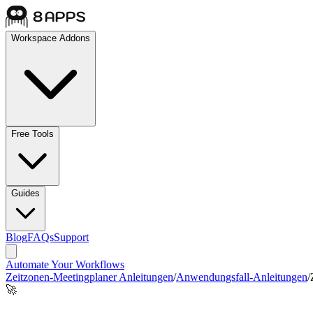
Workspace Addons
Free Tools
Guides
Blog
FAQs
Support
Automate Your Workflows
Zeitzonen-Meetingplaner Anleitungen
/
Anwendungsfall-Anleitungen
/
🚀