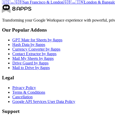
🇺🇸
↔
🇬🇧
San Francisco
&
London
🇬🇧
↔
🇮🇳
London
&
Bangalo
Transforming your Google Workspace experience with powerful, priva
Our Popular Addons
GPT Mate for Sheets by 8apps
Hash Data by 8apps
Currency Converter by 8apps
Contact Extractor by 8apps
Mail My Sheets by 8apps
Drive Guard by 8apps
Mail to Drive by 8apps
Legal
Privacy Policy
Terms & Conditions
Cancellation
Google API Services User Data Policy
Support