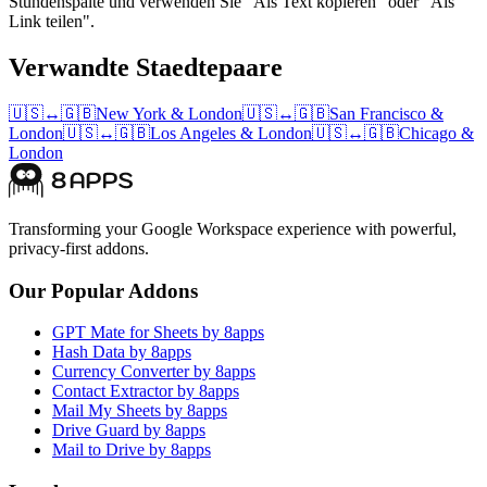
Stundenspalte und verwenden Sie "Als Text kopieren" oder "Als
Link teilen".
Verwandte Staedtepaare
🇺🇸
↔
🇬🇧
New York
&
London
🇺🇸
↔
🇬🇧
San Francisco
&
London
🇺🇸
↔
🇬🇧
Los Angeles
&
London
🇺🇸
↔
🇬🇧
Chicago
&
London
Transforming your Google Workspace experience with powerful,
privacy-first addons.
Our Popular Addons
GPT Mate for Sheets by 8apps
Hash Data by 8apps
Currency Converter by 8apps
Contact Extractor by 8apps
Mail My Sheets by 8apps
Drive Guard by 8apps
Mail to Drive by 8apps