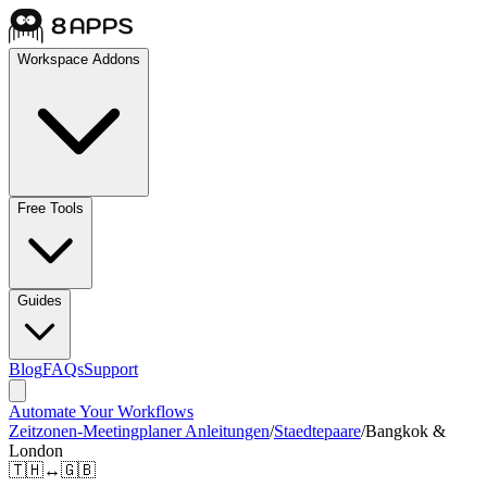
Workspace Addons
Free Tools
Guides
Blog
FAQs
Support
Automate Your Workflows
Zeitzonen-Meetingplaner Anleitungen
/
Staedtepaare
/
Bangkok &
London
🇹🇭
↔
🇬🇧