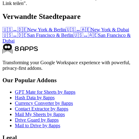
Link teilen".
Verwandte Staedtepaare
🇺🇸
↔
🇩🇪
New York
&
Berlin
🇺🇸
↔
🇦🇪
New York
&
Dubai
🇺🇸
↔
🇩🇪
San Francisco
&
Berlin
🇺🇸
↔
🇦🇪
San Francisco
&
Dubai
Transforming your Google Workspace experience with powerful,
privacy-first addons.
Our Popular Addons
GPT Mate for Sheets by 8apps
Hash Data by 8apps
Currency Converter by 8apps
Contact Extractor by 8apps
Mail My Sheets by 8apps
Drive Guard by 8apps
Mail to Drive by 8apps
Legal