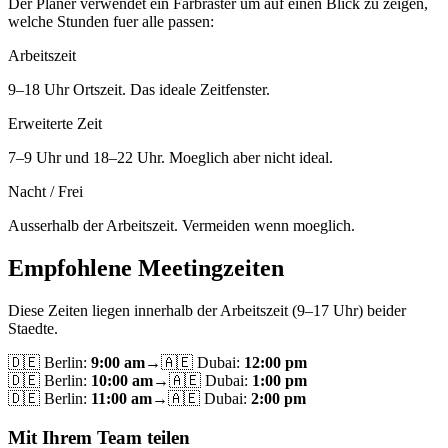
Der Planer verwendet ein Farbraster um auf einen Blick zu zeigen,
welche Stunden fuer alle passen:
Arbeitszeit
9–18 Uhr Ortszeit. Das ideale Zeitfenster.
Erweiterte Zeit
7–9 Uhr und 18–22 Uhr. Moeglich aber nicht ideal.
Nacht / Frei
Ausserhalb der Arbeitszeit. Vermeiden wenn moeglich.
Empfohlene Meetingzeiten
Diese Zeiten liegen innerhalb der Arbeitszeit (9–17 Uhr) beider
Staedte.
🇩🇪
Berlin
:
9:00 am
→
🇦🇪
Dubai
:
12:00 pm
🇩🇪
Berlin
:
10:00 am
→
🇦🇪
Dubai
:
1:00 pm
🇩🇪
Berlin
:
11:00 am
→
🇦🇪
Dubai
:
2:00 pm
Mit Ihrem Team teilen