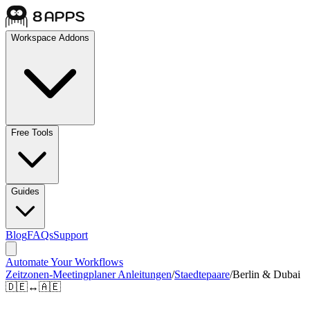
Workspace Addons
Free Tools
Guides
Blog
FAQs
Support
Automate Your Workflows
Zeitzonen-Meetingplaner Anleitungen
/
Staedtepaare
/
Berlin & Dubai
🇩🇪
↔
🇦🇪