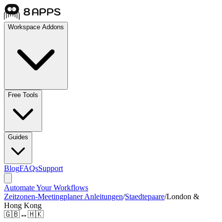
Workspace Addons
Free Tools
Guides
Blog
FAQs
Support
Automate Your Workflows
Zeitzonen-Meetingplaner Anleitungen
/
Staedtepaare
/
London &
Hong Kong
🇬🇧
↔
🇭🇰