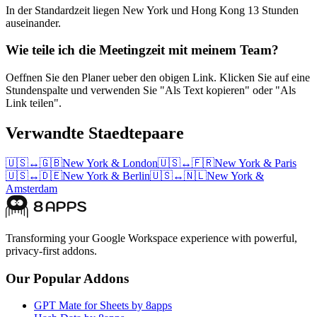
In der Standardzeit liegen New York und Hong Kong 13 Stunden
auseinander.
Wie teile ich die Meetingzeit mit meinem Team?
Oeffnen Sie den Planer ueber den obigen Link. Klicken Sie auf eine
Stundenspalte und verwenden Sie "Als Text kopieren" oder "Als
Link teilen".
Verwandte Staedtepaare
🇺🇸
↔
🇬🇧
New York
&
London
🇺🇸
↔
🇫🇷
New York
&
Paris
🇺🇸
↔
🇩🇪
New York
&
Berlin
🇺🇸
↔
🇳🇱
New York
&
Amsterdam
Transforming your Google Workspace experience with powerful,
privacy-first addons.
Our Popular Addons
GPT Mate for Sheets by 8apps