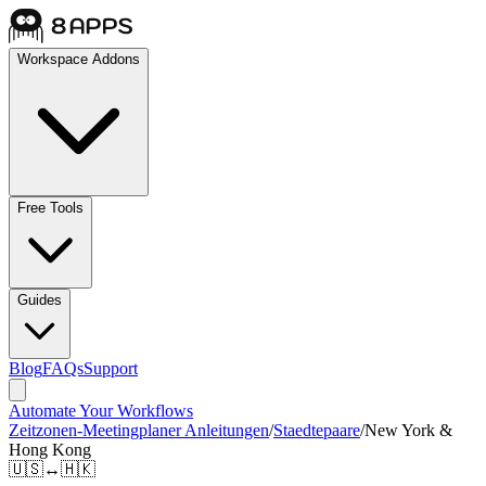
Workspace Addons
Free Tools
Guides
Blog
FAQs
Support
Automate Your Workflows
Zeitzonen-Meetingplaner Anleitungen
/
Staedtepaare
/
New York &
Hong Kong
🇺🇸
↔
🇭🇰