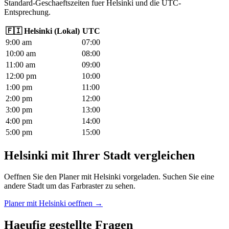
Standard-Geschaeftszeiten fuer Helsinki und die UTC-
Entsprechung.
🇫🇮
Helsinki
(
Lokal
)
UTC
9
:00
am
07
:00
10
:00
am
08
:00
11
:00
am
09
:00
12
:00
pm
10
:00
1
:00
pm
11
:00
2
:00
pm
12
:00
3
:00
pm
13
:00
4
:00
pm
14
:00
5
:00
pm
15
:00
Helsinki mit Ihrer Stadt vergleichen
Oeffnen Sie den Planer mit Helsinki vorgeladen. Suchen Sie eine
andere Stadt um das Farbraster zu sehen.
Planer mit Helsinki oeffnen →
Haeufig gestellte Fragen