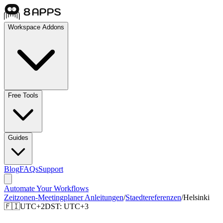
Workspace Addons
Free Tools
Guides
Blog
FAQs
Support
Automate Your Workflows
Zeitzonen-Meetingplaner Anleitungen
/
Staedtereferenzen
/
Helsinki
🇫🇮
UTC+2
DST:
UTC+3