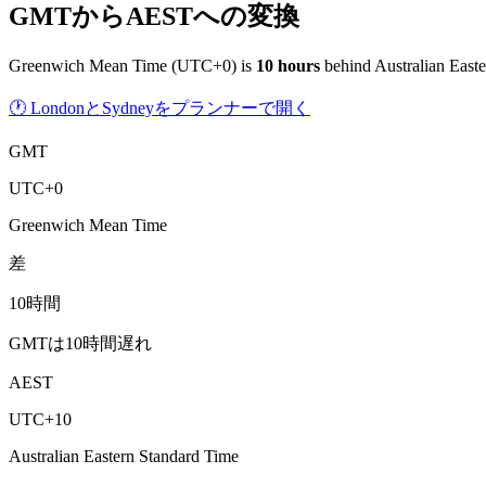
GMTからAESTへの変換
Greenwich Mean Time
(
UTC+0
) is
10
hour
s
behind
Australian East
🕐 LondonとSydneyをプランナーで開く
GMT
UTC+0
Greenwich Mean Time
差
10時間
GMTは10時間遅れ
AEST
UTC+10
Australian Eastern Standard Time