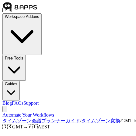
Workspace Addons
Free Tools
Guides
Blog
FAQs
Support
Automate Your Workflows
タイムゾーン会議プランナーガイド
/
タイムゾーン変換
/
GMT t
🇬🇧
GMT
→
🇦🇺
AEST