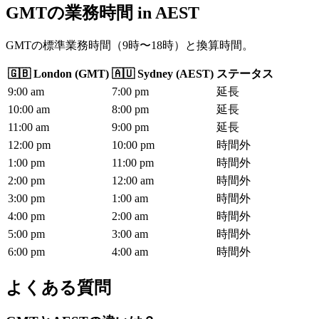
GMTの業務時間
in
AEST
GMTの標準業務時間（9時〜18時）と換算時間。
🇬🇧
London
(
GMT
)
🇦🇺
Sydney
(
AEST
)
ステータス
9
:00
am
7
:00
pm
延長
10
:00
am
8
:00
pm
延長
11
:00
am
9
:00
pm
延長
12
:00
pm
10
:00
pm
時間外
1
:00
pm
11
:00
pm
時間外
2
:00
pm
12
:00
am
時間外
3
:00
pm
1
:00
am
時間外
4
:00
pm
2
:00
am
時間外
5
:00
pm
3
:00
am
時間外
6
:00
pm
4
:00
am
時間外
よくある質問