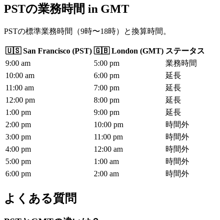
PSTの業務時間
in
GMT
PSTの標準業務時間（9時〜18時）と換算時間。
🇺🇸
San Francisco
(
PST
)
🇬🇧
London
(
GMT
)
ステータス
9
:00
am
5
:00
pm
業務時間
10
:00
am
6
:00
pm
延長
11
:00
am
7
:00
pm
延長
12
:00
pm
8
:00
pm
延長
1
:00
pm
9
:00
pm
延長
2
:00
pm
10
:00
pm
時間外
3
:00
pm
11
:00
pm
時間外
4
:00
pm
12
:00
am
時間外
5
:00
pm
1
:00
am
時間外
6
:00
pm
2
:00
am
時間外
よくある質問