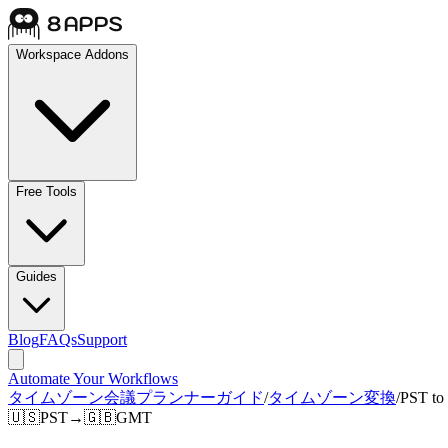
Workspace Addons
Free Tools
Guides
Blog
FAQs
Support
Automate Your Workflows
タイムゾーン会議プランナーガイド
/
タイムゾーン変換
/
PST t
🇺🇸
PST
→
🇬🇧
GMT