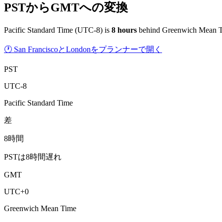
PSTからGMTへの変換
Pacific Standard Time
(
UTC-8
) is
8
hour
s
behind
Greenwich Mean 
🕐 San FranciscoとLondonをプランナーで開く
PST
UTC-8
Pacific Standard Time
差
8時間
PSTは8時間遅れ
GMT
UTC+0
Greenwich Mean Time