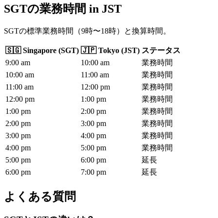
SGTの業務時間
in
JST
SGTの標準業務時間（9時〜18時）と換算時間。
🇸🇬
Singapore
(
SGT
)
🇯🇵
Tokyo
(
JST
)
ステータス
9
:00
am
10
:00
am
業務時間
10
:00
am
11
:00
am
業務時間
11
:00
am
12
:00
pm
業務時間
12
:00
pm
1
:00
pm
業務時間
1
:00
pm
2
:00
pm
業務時間
2
:00
pm
3
:00
pm
業務時間
3
:00
pm
4
:00
pm
業務時間
4
:00
pm
5
:00
pm
業務時間
5
:00
pm
6
:00
pm
延長
6
:00
pm
7
:00
pm
延長
よくある質問