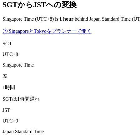
SGTからJSTへの変換
Singapore Time
(
UTC+8
) is
1
hour
behind
Japan Standard Time
(
UT
🕐 SingaporeとTokyoをプランナーで開く
SGT
UTC+8
Singapore Time
差
1時間
SGTは1時間遅れ
JST
UTC+9
Japan Standard Time