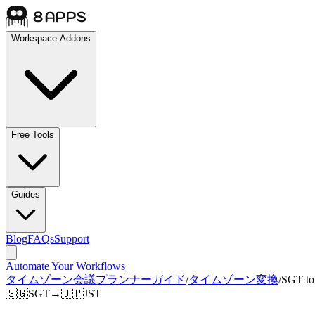
Workspace Addons
Free Tools
Guides
Blog
FAQs
Support
Automate Your Workflows
タイムゾーン会議プランナーガイド
/
タイムゾーン変換
/
SGT to
🇸🇬
SGT
→
🇯🇵
JST