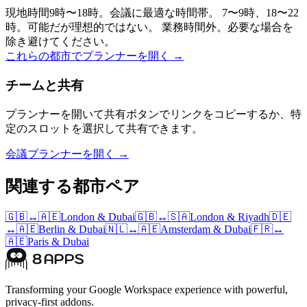
現地時間9時〜18時。会議に最適な時間帯。
7〜9時、18〜22
時。可能だが理想的ではない。
業務時間外。必要な場合を
除き避けてください。
これらの都市でプランナーを開く →
チームと共有
プランナーを開いて共有ボタンでリンクをコピーするか、特
定のスロットを選択して共有できます。
会議プランナーを開く →
関連する都市ペア
🇬🇧
↔
🇦🇪
London
&
Dubai
🇬🇧
↔
🇸🇦
London
&
Riyadh
🇩🇪
↔
🇦🇪
Berlin
&
Dubai
🇳🇱
↔
🇦🇪
Amsterdam
&
Dubai
🇫🇷
↔
🇦🇪
Paris
&
Dubai
Transforming your Google Workspace experience with powerful,
privacy-first addons.