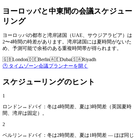
ヨーロッパと中東間の会議スケジュー
リング
ヨーロッパの都市と湾岸諸国（UAE、サウジアラビア）は
2〜4時間の時差があります。湾岸諸国には夏時間がないた
め、予測可能で余裕のある重複時間帯が得られます。
🇬🇧
London
🇩🇪
Berlin
🇦🇪
Dubai
🇸🇦
Riyadh
🕐 タイムゾーン会議プランナーを開く
スケジューリングのヒント
1
ロンドン↔ドバイ：冬は4時間差、夏は3時間差（英国夏時
間、湾岸は固定）。
2
ベルリン↔ドバイ：冬は2時間差、夏は1時間差 — ほぼ同じ