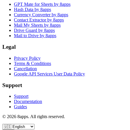
GPT Mate for Sheets by 8apps
Hash Data by 8apps
Currency Converter by 8apps
Contact Extractor by 8apps
Mail My Sheets by 8apps
Drive Guard by 8apps
Mail to Drive by 8apps
Legal
Privacy Policy
Terms & Conditions
Cancellation
Google API Services User Data Policy
Support
Support
Documentation
Guides
©
2026
8apps. All rights reserved.