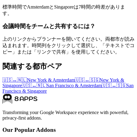
標準時間でAmsterdamとSingaporeは7時間の時差がありま
す。
会議時間をチームと共有するには？
上のリンクからプランナーを開いてください。両都市が読み
込まれます。時間列をクリックして選択し、「テキストでコ
ピー」または「リンクで共有」を使用してください。
関連する都市ペア
🇺🇸
↔
🇳🇱
New York
&
Amsterdam
🇺🇸
↔
🇸🇬
New York
&
Singapore
🇺🇸
↔
🇳🇱
San Francisco
&
Amsterdam
🇺🇸
↔
🇸🇬
San
Francisco
&
Singapore
Transforming your Google Workspace experience with powerful,
privacy-first addons.
Our Popular Addons