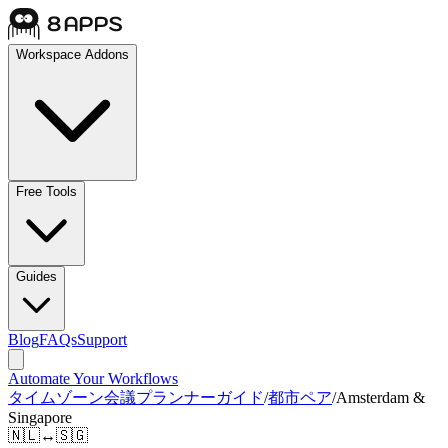
Workspace Addons
Free Tools
Guides
Blog
FAQs
Support
Automate Your Workflows
タイムゾーン会議プランナーガイド
/
都市ペア
/
Amsterdam &
Singapore
🇳🇱
↔
🇸🇬