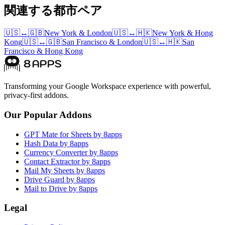
関連する都市ペア
🇺🇸
↔
🇬🇧
New York
&
London
🇺🇸
↔
🇭🇰
New York
&
Hong
Kong
🇺🇸
↔
🇬🇧
San Francisco
&
London
🇺🇸
↔
🇭🇰
San
Francisco
&
Hong Kong
Transforming your Google Workspace experience with powerful,
privacy-first addons.
Our Popular Addons
GPT Mate for Sheets by 8apps
Hash Data by 8apps
Currency Converter by 8apps
Contact Extractor by 8apps
Mail My Sheets by 8apps
Drive Guard by 8apps
Mail to Drive by 8apps
Legal