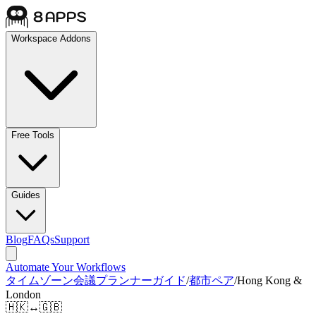
Workspace Addons
Free Tools
Guides
Blog
FAQs
Support
Automate Your Workflows
タイムゾーン会議プランナーガイド
/
都市ペア
/
Hong Kong &
London
🇭🇰
↔
🇬🇧