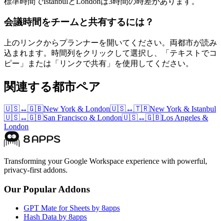
標準時間でIstanbulとLondonは3時間の時差があります。
会議時間をチームと共有するには？
上のリンクからプランナーを開いてください。両都市が読み
込まれます。時間列をクリックして選択し、「テキストでコ
ピー」または「リンクで共有」を使用してください。
関連する都市ペア
🇺🇸
↔
🇬🇧
New York
&
London
🇺🇸
↔
🇹🇷
New York
&
Istanbul
🇺🇸
↔
🇬🇧
San Francisco
&
London
🇺🇸
↔
🇬🇧
Los Angeles
&
London
Transforming your Google Workspace experience with powerful,
privacy-first addons.
Our Popular Addons
GPT Mate for Sheets by 8apps
Hash Data by 8apps