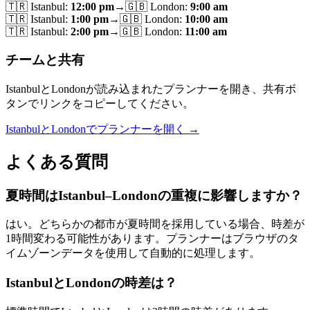
🇹🇷
Istanbul
:
12:00 pm
→
🇬🇧
London
:
9:00 am
🇹🇷
Istanbul
:
1:00 pm
→
🇬🇧
London
:
10:00 am
🇹🇷
Istanbul
:
2:00 pm
→
🇬🇧
London
:
11:00 am
チームと共有
IstanbulとLondonが読み込まれたプランナーを開き、共有ボ
タンでリンクをコピーしてください。
IstanbulとLondonでプランナーを開く →
よくある質問
夏時間はIstanbul–Londonの重複に影響しますか？
はい。どちらかの都市が夏時間を採用している場合、時差が
1時間変わる可能性があります。プランナーはブラウザのタ
イムゾーンデータを使用して自動的に処理します。
IstanbulとLondonの時差は？