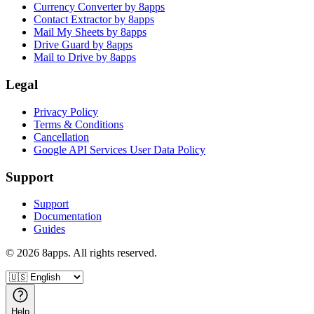
Currency Converter by 8apps
Contact Extractor by 8apps
Mail My Sheets by 8apps
Drive Guard by 8apps
Mail to Drive by 8apps
Legal
Privacy Policy
Terms & Conditions
Cancellation
Google API Services User Data Policy
Support
Support
Documentation
Guides
©
2026
8apps. All rights reserved.
Help