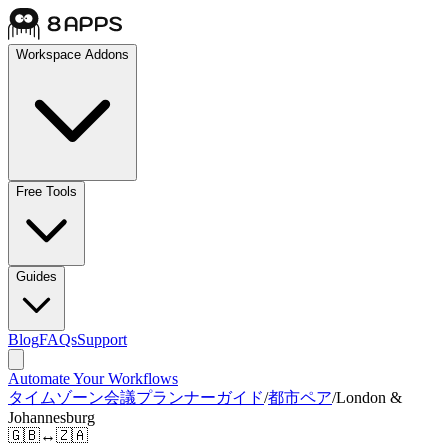
Workspace Addons
Free Tools
Guides
Blog
FAQs
Support
Automate Your Workflows
タイムゾーン会議プランナーガイド
/
都市ペア
/
London &
Johannesburg
🇬🇧
↔
🇿🇦