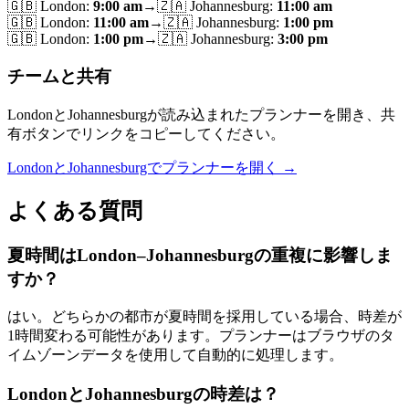
🇬🇧
London
:
9:00 am
→
🇿🇦
Johannesburg
:
11:00 am
🇬🇧
London
:
11:00 am
→
🇿🇦
Johannesburg
:
1:00 pm
🇬🇧
London
:
1:00 pm
→
🇿🇦
Johannesburg
:
3:00 pm
チームと共有
LondonとJohannesburgが読み込まれたプランナーを開き、共
有ボタンでリンクをコピーしてください。
LondonとJohannesburgでプランナーを開く →
よくある質問
夏時間はLondon–Johannesburgの重複に影響しま
すか？
はい。どちらかの都市が夏時間を採用している場合、時差が
1時間変わる可能性があります。プランナーはブラウザのタ
イムゾーンデータを使用して自動的に処理します。
LondonとJohannesburgの時差は？