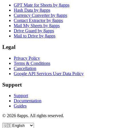
GPT Mate for Sheets by 8apps
Hash Data by 8apps
Currency Converter by 8apps
Contact Extractor by 8apps
Mail My Sheets by 8apps
Drive Guard by 8apps
Mail to Drive by 8apps
Legal
Privacy Policy
Terms & Conditions
Cancellation
Google API Services User Data Policy
Support
Support
Documentation
Guides
©
2026
8apps. All rights reserved.