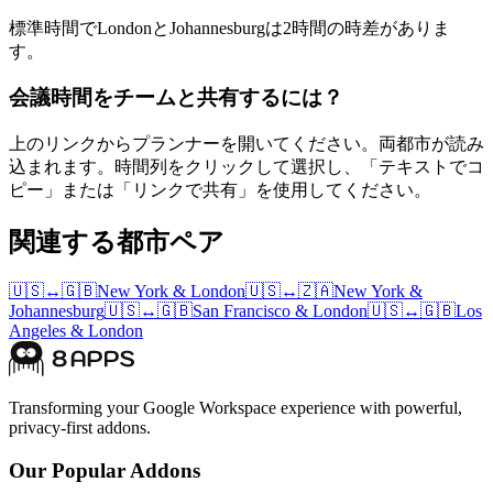
標準時間でLondonとJohannesburgは2時間の時差がありま
す。
会議時間をチームと共有するには？
上のリンクからプランナーを開いてください。両都市が読み
込まれます。時間列をクリックして選択し、「テキストでコ
ピー」または「リンクで共有」を使用してください。
関連する都市ペア
🇺🇸
↔
🇬🇧
New York
&
London
🇺🇸
↔
🇿🇦
New York
&
Johannesburg
🇺🇸
↔
🇬🇧
San Francisco
&
London
🇺🇸
↔
🇬🇧
Los
Angeles
&
London
Transforming your Google Workspace experience with powerful,
privacy-first addons.
Our Popular Addons