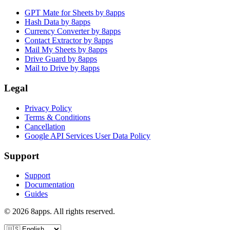
GPT Mate for Sheets by 8apps
Hash Data by 8apps
Currency Converter by 8apps
Contact Extractor by 8apps
Mail My Sheets by 8apps
Drive Guard by 8apps
Mail to Drive by 8apps
Legal
Privacy Policy
Terms & Conditions
Cancellation
Google API Services User Data Policy
Support
Support
Documentation
Guides
©
2026
8apps. All rights reserved.