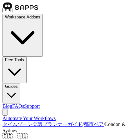
Workspace Addons
Free Tools
Guides
Blog
FAQs
Support
Automate Your Workflows
タイムゾーン会議プランナーガイド
/
都市ペア
/
London &
Sydney
🇬🇧
↔
🇦🇺