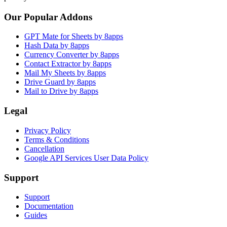
Our Popular Addons
GPT Mate for Sheets by 8apps
Hash Data by 8apps
Currency Converter by 8apps
Contact Extractor by 8apps
Mail My Sheets by 8apps
Drive Guard by 8apps
Mail to Drive by 8apps
Legal
Privacy Policy
Terms & Conditions
Cancellation
Google API Services User Data Policy
Support
Support
Documentation
Guides