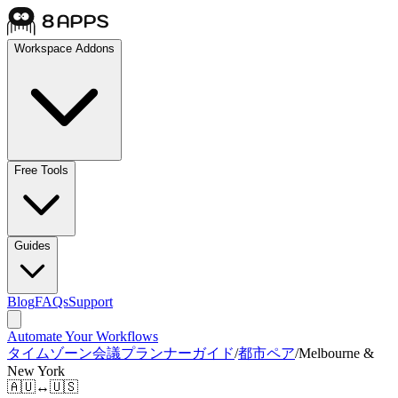
Workspace Addons
Free Tools
Guides
Blog
FAQs
Support
Automate Your Workflows
タイムゾーン会議プランナーガイド
/
都市ペア
/
Melbourne &
New York
🇦🇺
↔
🇺🇸