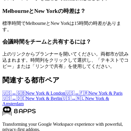
MelbourneとNew Yorkの時差は？
標準時間でMelbourneとNew Yorkは15時間の時差がありま
す。
会議時間をチームと共有するには？
上のリンクからプランナーを開いてください。両都市が読み
込まれます。時間列をクリックして選択し、「テキストでコ
ピー」または「リンクで共有」を使用してください。
関連する都市ペア
🇺🇸
↔
🇬🇧
New York
&
London
🇺🇸
↔
🇫🇷
New York
&
Paris
🇺🇸
↔
🇩🇪
New York
&
Berlin
🇺🇸
↔
🇳🇱
New York
&
Amsterdam
Transforming your Google Workspace experience with powerful,
privacy-first addons.