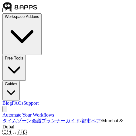
Workspace Addons
Free Tools
Guides
Blog
FAQs
Support
Automate Your Workflows
タイムゾーン会議プランナーガイド
/
都市ペア
/
Mumbai &
Dubai
🇮🇳
↔
🇦🇪