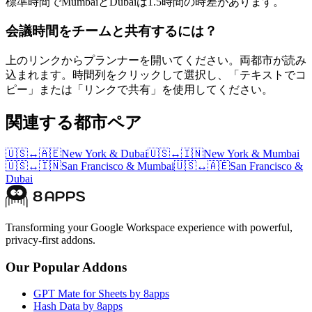
標準時間でMumbaiとDubaiは1.5時間の時差があります。
会議時間をチームと共有するには？
上のリンクからプランナーを開いてください。両都市が読み
込まれます。時間列をクリックして選択し、「テキストでコ
ピー」または「リンクで共有」を使用してください。
関連する都市ペア
🇺🇸
↔
🇦🇪
New York
&
Dubai
🇺🇸
↔
🇮🇳
New York
&
Mumbai
🇺🇸
↔
🇮🇳
San Francisco
&
Mumbai
🇺🇸
↔
🇦🇪
San Francisco
&
Dubai
Transforming your Google Workspace experience with powerful,
privacy-first addons.
Our Popular Addons
GPT Mate for Sheets by 8apps
Hash Data by 8apps