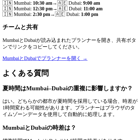
🇮🇳
Mumbai
:
10:30 am
→
🇦🇪
Dubai
:
9:00 am
🇮🇳
Mumbai
:
12:30 pm
→
🇦🇪
Dubai
:
11:00 am
🇮🇳
Mumbai
:
2:30 pm
→
🇦🇪
Dubai
:
1:00 pm
チームと共有
MumbaiとDubaiが読み込まれたプランナーを開き、共有ボタ
ンでリンクをコピーしてください。
MumbaiとDubaiでプランナーを開く →
よくある質問
夏時間はMumbai–Dubaiの重複に影響しますか？
はい。どちらかの都市が夏時間を採用している場合、時差が
1時間変わる可能性があります。プランナーはブラウザのタ
イムゾーンデータを使用して自動的に処理します。
MumbaiとDubaiの時差は？