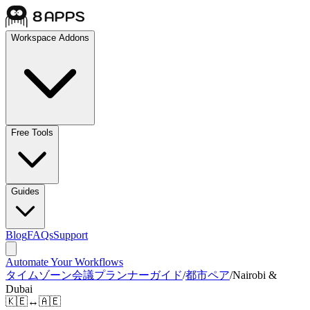
Workspace Addons
Free Tools
Guides
Blog
FAQs
Support
Automate Your Workflows
タイムゾーン会議プランナーガイド
/
都市ペア
/
Nairobi &
Dubai
🇰🇪
↔
🇦🇪