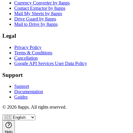
Currency Converter by 8apps
Contact Extractor by 8apps
Mail My Sheets by 8apps
Drive Guard by 8apps
Mail to Drive by 8apps
Legal
Privacy Policy
Terms & Conditions
Cancellation
Google API Services User Data Policy
Support
Support
Documentation
Guides
©
2026
8apps. All rights reserved.
Help