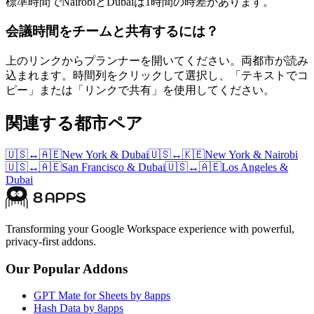
標準時間でNairobiとDubaiは1時間の時差があります。
会議時間をチームと共有するには？
上のリンクからプランナーを開いてください。両都市が読み
込まれます。時間列をクリックして選択し、「テキストでコ
ピー」または「リンクで共有」を使用してください。
関連する都市ペア
🇺🇸
↔
🇦🇪
New York
&
Dubai
🇺🇸
↔
🇰🇪
New York
&
Nairobi
🇺🇸
↔
🇦🇪
San Francisco
&
Dubai
🇺🇸
↔
🇦🇪
Los Angeles
&
Dubai
Transforming your Google Workspace experience with powerful,
privacy-first addons.
Our Popular Addons
GPT Mate for Sheets by 8apps
Hash Data by 8apps