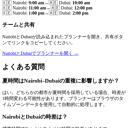
🇰🇪
Nairobi
:
9:00 am
→
🇦🇪
Dubai
:
10:00 am
🇰🇪
Nairobi
:
11:00 am
→
🇦🇪
Dubai
:
12:00 pm
🇰🇪
Nairobi
:
1:00 pm
→
🇦🇪
Dubai
:
2:00 pm
チームと共有
NairobiとDubaiが読み込まれたプランナーを開き、共有ボタ
ンでリンクをコピーしてください。
NairobiとDubaiでプランナーを開く →
よくある質問
夏時間はNairobi–Dubaiの重複に影響しますか？
はい。どちらかの都市が夏時間を採用している場合、時差が
1時間変わる可能性があります。プランナーはブラウザのタ
イムゾーンデータを使用して自動的に処理します。
NairobiとDubaiの時差は？