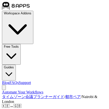
Workspace Addons
Free Tools
Guides
Blog
FAQs
Support
Automate Your Workflows
タイムゾーン会議プランナーガイド
/
都市ペア
/
Nairobi &
London
🇰🇪
↔
🇬🇧