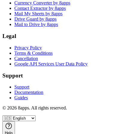
Currency Converter by 8apps
Contact Extractor by 8apps
Mail My Sheets by 8apps
Drive Guard by 8apps
Mail to Drive by 8apps
Legal
Privacy Policy
Terms & Conditions
Cancellation
Google API Services User Data Policy
Support
Support
Documentation
Guides
©
2026
8apps. All rights reserved.
Help