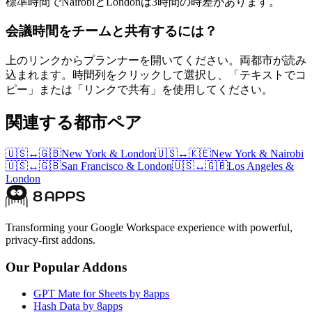
標準時間でNairobiとLondonは3時間の時差があります。
会議時間をチームと共有するには？
上のリンクからプランナーを開いてください。両都市が読み
込まれます。時間列をクリックして選択し、「テキストでコ
ピー」または「リンクで共有」を使用してください。
関連する都市ペア
🇺🇸
↔
🇬🇧
New York
&
London
🇺🇸
↔
🇰🇪
New York
&
Nairobi
🇺🇸
↔
🇬🇧
San Francisco
&
London
🇺🇸
↔
🇬🇧
Los Angeles
&
London
Transforming your Google Workspace experience with powerful,
privacy-first addons.
Our Popular Addons
GPT Mate for Sheets by 8apps
Hash Data by 8apps