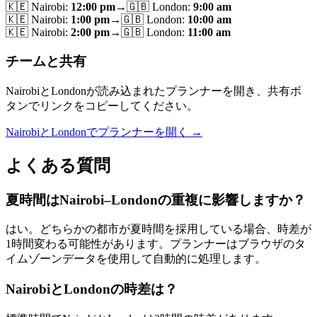
🇰🇪
Nairobi
:
12:00 pm
→
🇬🇧
London
:
9:00 am
🇰🇪
Nairobi
:
1:00 pm
→
🇬🇧
London
:
10:00 am
🇰🇪
Nairobi
:
2:00 pm
→
🇬🇧
London
:
11:00 am
チームと共有
NairobiとLondonが読み込まれたプランナーを開き、共有ボ
タンでリンクをコピーしてください。
NairobiとLondonでプランナーを開く →
よくある質問
夏時間はNairobi–Londonの重複に影響しますか？
はい。どちらかの都市が夏時間を採用している場合、時差が
1時間変わる可能性があります。プランナーはブラウザのタ
イムゾーンデータを使用して自動的に処理します。
NairobiとLondonの時差は？