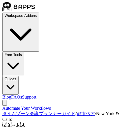
Workspace Addons
Free Tools
Guides
Blog
FAQs
Support
Automate Your Workflows
タイムゾーン会議プランナーガイド
/
都市ペア
/
New York &
Cairo
🇺🇸
↔
🇪🇬