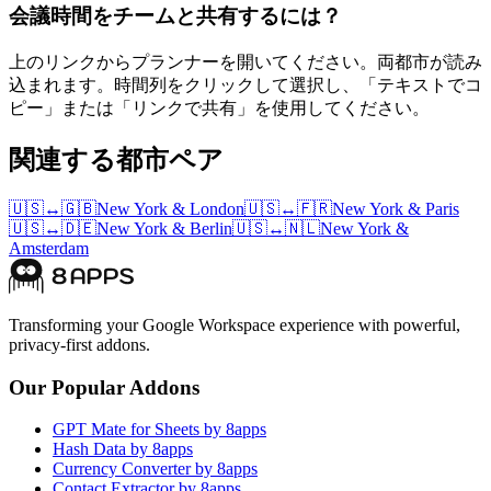
会議時間をチームと共有するには？
上のリンクからプランナーを開いてください。両都市が読み
込まれます。時間列をクリックして選択し、「テキストでコ
ピー」または「リンクで共有」を使用してください。
関連する都市ペア
🇺🇸
↔
🇬🇧
New York
&
London
🇺🇸
↔
🇫🇷
New York
&
Paris
🇺🇸
↔
🇩🇪
New York
&
Berlin
🇺🇸
↔
🇳🇱
New York
&
Amsterdam
Transforming your Google Workspace experience with powerful,
privacy-first addons.
Our Popular Addons
GPT Mate for Sheets by 8apps
Hash Data by 8apps
Currency Converter by 8apps
Contact Extractor by 8apps