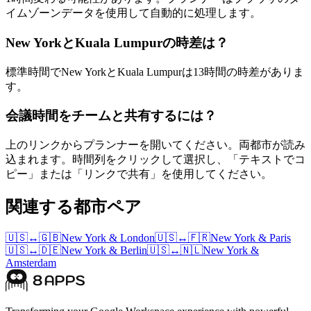
イムゾーンデータを使用して自動的に処理します。
New YorkとKuala Lumpurの時差は？
標準時間でNew YorkとKuala Lumpurは13時間の時差がありま
す。
会議時間をチームと共有するには？
上のリンクからプランナーを開いてください。両都市が読み
込まれます。時間列をクリックして選択し、「テキストでコ
ピー」または「リンクで共有」を使用してください。
関連する都市ペア
🇺🇸
↔
🇬🇧
New York
&
London
🇺🇸
↔
🇫🇷
New York
&
Paris
🇺🇸
↔
🇩🇪
New York
&
Berlin
🇺🇸
↔
🇳🇱
New York
&
Amsterdam