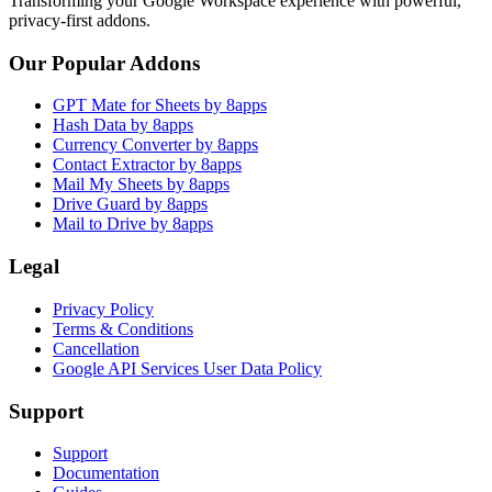
Transforming your Google Workspace experience with powerful,
privacy-first addons.
Our Popular Addons
GPT Mate for Sheets by 8apps
Hash Data by 8apps
Currency Converter by 8apps
Contact Extractor by 8apps
Mail My Sheets by 8apps
Drive Guard by 8apps
Mail to Drive by 8apps
Legal
Privacy Policy
Terms & Conditions
Cancellation
Google API Services User Data Policy
Support
Support
Documentation