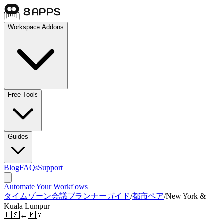
Workspace Addons
Free Tools
Guides
Blog
FAQs
Support
Automate Your Workflows
タイムゾーン会議プランナーガイド
/
都市ペア
/
New York &
Kuala Lumpur
🇺🇸
↔
🇲🇾