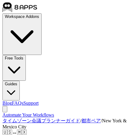
Workspace Addons
Free Tools
Guides
Blog
FAQs
Support
Automate Your Workflows
タイムゾーン会議プランナーガイド
/
都市ペア
/
New York &
Mexico City
🇺🇸
↔
🇲🇽