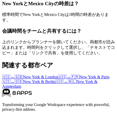
New YorkとMexico Cityの時差は？
標準時間でNew YorkとMexico Cityは1時間の時差がありま
す。
会議時間をチームと共有するには？
上のリンクからプランナーを開いてください。両都市が読み
込まれます。時間列をクリックして選択し、「テキストでコ
ピー」または「リンクで共有」を使用してください。
関連する都市ペア
🇺🇸
↔
🇬🇧
New York
&
London
🇺🇸
↔
🇫🇷
New York
&
Paris
🇺🇸
↔
🇩🇪
New York
&
Berlin
🇺🇸
↔
🇳🇱
New York
&
Amsterdam
Transforming your Google Workspace experience with powerful,
privacy-first addons.