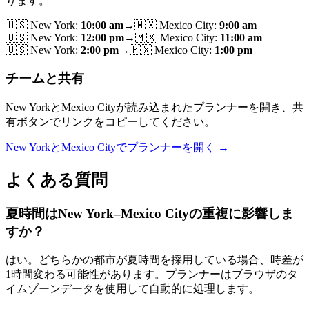
ります。
🇺🇸
New York
:
10:00 am
→
🇲🇽
Mexico City
:
9:00 am
🇺🇸
New York
:
12:00 pm
→
🇲🇽
Mexico City
:
11:00 am
🇺🇸
New York
:
2:00 pm
→
🇲🇽
Mexico City
:
1:00 pm
チームと共有
New YorkとMexico Cityが読み込まれたプランナーを開き、共
有ボタンでリンクをコピーしてください。
New YorkとMexico Cityでプランナーを開く →
よくある質問
夏時間はNew York–Mexico Cityの重複に影響しま
すか？
はい。どちらかの都市が夏時間を採用している場合、時差が
1時間変わる可能性があります。プランナーはブラウザのタ
イムゾーンデータを使用して自動的に処理します。