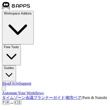
Workspace Addons
Free Tools
Guides
Blog
FAQs
Support
Automate Your Workflows
タイムゾーン会議プランナーガイド
/
都市ペア
/
Paris & Nairobi
🇫🇷
↔
🇰🇪