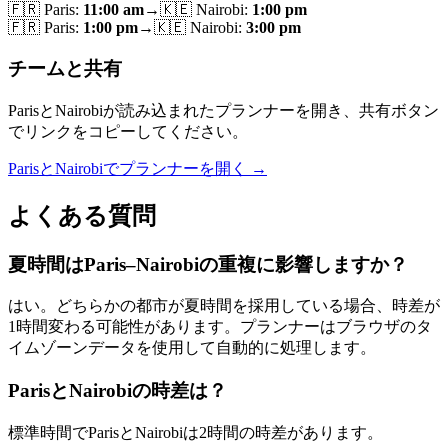
🇫🇷
Paris
:
11:00 am
→
🇰🇪
Nairobi
:
1:00 pm
🇫🇷
Paris
:
1:00 pm
→
🇰🇪
Nairobi
:
3:00 pm
チームと共有
ParisとNairobiが読み込まれたプランナーを開き、共有ボタン
でリンクをコピーしてください。
ParisとNairobiでプランナーを開く →
よくある質問
夏時間はParis–Nairobiの重複に影響しますか？
はい。どちらかの都市が夏時間を採用している場合、時差が
1時間変わる可能性があります。プランナーはブラウザのタ
イムゾーンデータを使用して自動的に処理します。
ParisとNairobiの時差は？
標準時間でParisとNairobiは2時間の時差があります。