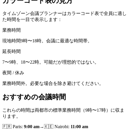
カラーコード表の見方
タイムゾーン会議プランナーはカラーコード表で全員に適し
た時間を一目で表示します：
業務時間
現地時間9時〜18時。会議に最適な時間帯。
延長時間
7〜9時、18〜22時。可能だが理想的ではない。
夜間 / 休み
業務時間外。必要な場合を除き避けてください。
おすすめの会議時間
これらの時間は両都市の標準業務時間（9時〜17時）に収ま
ります。
🇫🇷
Paris
:
9:00 am
→
🇰🇪
Nairobi
:
11:00 am