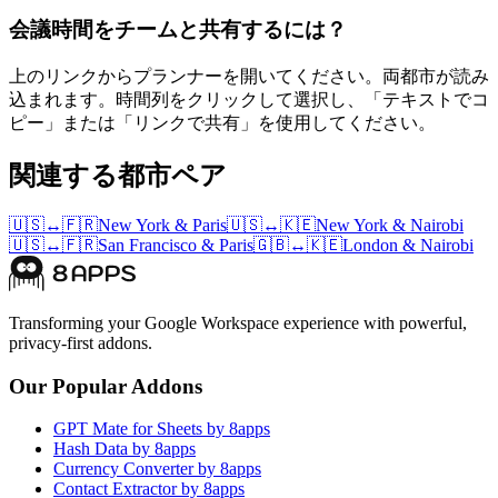
会議時間をチームと共有するには？
上のリンクからプランナーを開いてください。両都市が読み
込まれます。時間列をクリックして選択し、「テキストでコ
ピー」または「リンクで共有」を使用してください。
関連する都市ペア
🇺🇸
↔
🇫🇷
New York
&
Paris
🇺🇸
↔
🇰🇪
New York
&
Nairobi
🇺🇸
↔
🇫🇷
San Francisco
&
Paris
🇬🇧
↔
🇰🇪
London
&
Nairobi
Transforming your Google Workspace experience with powerful,
privacy-first addons.
Our Popular Addons
GPT Mate for Sheets by 8apps
Hash Data by 8apps
Currency Converter by 8apps
Contact Extractor by 8apps