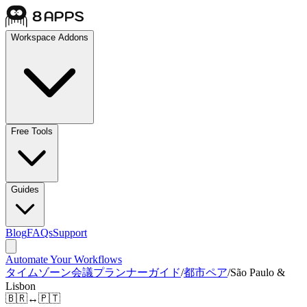
Workspace Addons
Free Tools
Guides
Blog
FAQs
Support
Automate Your Workflows
タイムゾーン会議プランナーガイド
/
都市ペア
/
São Paulo &
Lisbon
🇧🇷
↔
🇵🇹