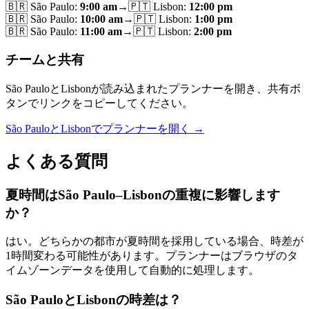
🇧🇷
São Paulo
:
9:00 am
→
🇵🇹
Lisbon
:
12:00 pm
🇧🇷
São Paulo
:
10:00 am
→
🇵🇹
Lisbon
:
1:00 pm
🇧🇷
São Paulo
:
11:00 am
→
🇵🇹
Lisbon
:
2:00 pm
チームと共有
São PauloとLisbonが読み込まれたプランナーを開き、共有ボ
タンでリンクをコピーしてください。
São PauloとLisbonでプランナーを開く →
よくある質問
夏時間はSão Paulo–Lisbonの重複に影響します
か？
はい。どちらかの都市が夏時間を採用している場合、時差が
1時間変わる可能性があります。プランナーはブラウザのタ
イムゾーンデータを使用して自動的に処理します。
São PauloとLisbonの時差は？