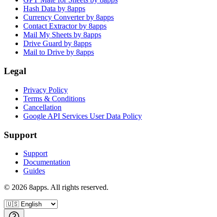
Hash Data by 8apps
Currency Converter by 8apps
Contact Extractor by 8apps
Mail My Sheets by 8apps
Drive Guard by 8apps
Mail to Drive by 8apps
Legal
Privacy Policy
Terms & Conditions
Cancellation
Google API Services User Data Policy
Support
Support
Documentation
Guides
©
2026
8apps. All rights reserved.