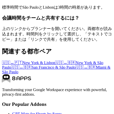
標準時間でSão PauloとLisbonは3時間の時差があります。
会議時間をチームと共有するには？
上のリンクからプランナーを開いてください。両都市が読み
込まれます。時間列をクリックして選択し、「テキストでコ
ピー」または「リンクで共有」を使用してください。
関連する都市ペア
🇺🇸
↔
🇵🇹
New York
&
Lisbon
🇺🇸
↔
🇧🇷
New York
&
São
Paulo
🇺🇸
↔
🇧🇷
San Francisco
&
São Paulo
🇺🇸
↔
🇧🇷
Miami
&
São Paulo
Transforming your Google Workspace experience with powerful,
privacy-first addons.
Our Popular Addons
GPT Mate for Sheets by 8apps