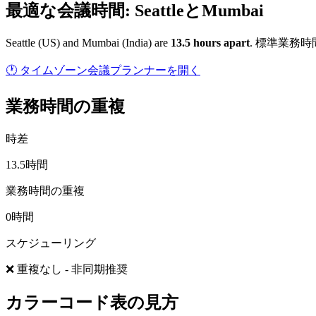
最適な会議時間: SeattleとMumbai
Seattle
(
US
) and
Mumbai
(
India
) are
13.5
hour
s
apart
.
標準業務時
🕐 タイムゾーン会議プランナーを開く
業務時間の重複
時差
13.5時間
業務時間の重複
0時間
スケジューリング
❌ 重複なし - 非同期推奨
カラーコード表の見方