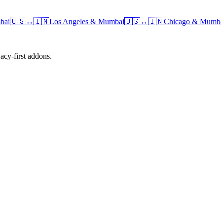
bai
🇺🇸
↔
🇮🇳
Los Angeles
&
Mumbai
🇺🇸
↔
🇮🇳
Chicago
&
Mumb
cy-first addons.