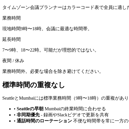
タイムゾーン会議プランナーはカラーコード表で全員に適し
業務時間
現地時間9時〜18時。会議に最適な時間帯。
延長時間
7〜9時、18〜22時。可能だが理想的ではない。
夜間 / 休み
業務時間外。必要な場合を除き避けてください。
標準時間の重複なし
SeattleとMumbaiには標準業務時間（9時〜18時）の重
•
Seattleの早朝
Mumbaiの終業時間に合わせる
•
非同期優先
-
録画やSlackビデオで更新を共有
•
通話時間のローテーション
不便な時間帯を常に一方の