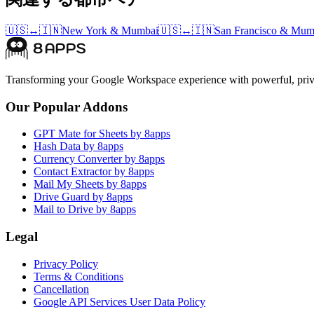
🇺🇸
↔
🇮🇳
New York
&
Mumbai
🇺🇸
↔
🇮🇳
San Francisco
&
Mum
Transforming your Google Workspace experience with powerful, priva
Our Popular Addons
GPT Mate for Sheets by 8apps
Hash Data by 8apps
Currency Converter by 8apps
Contact Extractor by 8apps
Mail My Sheets by 8apps
Drive Guard by 8apps
Mail to Drive by 8apps
Legal
Privacy Policy
Terms & Conditions
Cancellation
Google API Services User Data Policy