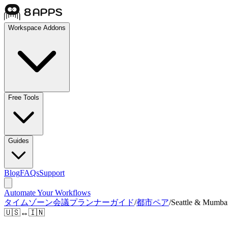
Workspace Addons
Free Tools
Guides
Blog
FAQs
Support
Automate Your Workflows
タイムゾーン会議プランナーガイド
/
都市ペア
/
Seattle & Mumba
🇺🇸
↔
🇮🇳