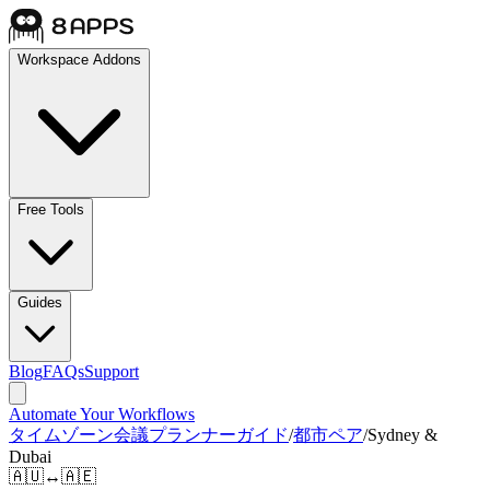
Workspace Addons
Free Tools
Guides
Blog
FAQs
Support
Automate Your Workflows
タイムゾーン会議プランナーガイド
/
都市ペア
/
Sydney &
Dubai
🇦🇺
↔
🇦🇪