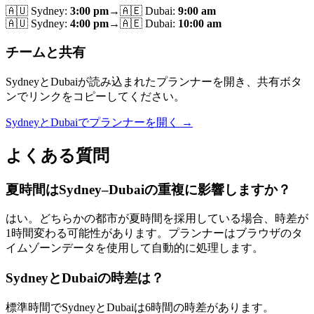
🇦🇺
Sydney
:
3:00 pm
→
🇦🇪
Dubai
:
9:00 am
🇦🇺
Sydney
:
4:00 pm
→
🇦🇪
Dubai
:
10:00 am
チームと共有
SydneyとDubaiが読み込まれたプランナーを開き、共有ボタ
ンでリンクをコピーしてください。
SydneyとDubaiでプランナーを開く →
よくある質問
夏時間はSydney–Dubaiの重複に影響しますか？
はい。どちらかの都市が夏時間を採用している場合、時差が
1時間変わる可能性があります。プランナーはブラウザのタ
イムゾーンデータを使用して自動的に処理します。
SydneyとDubaiの時差は？
標準時間でSydneyとDubaiは6時間の時差があります。