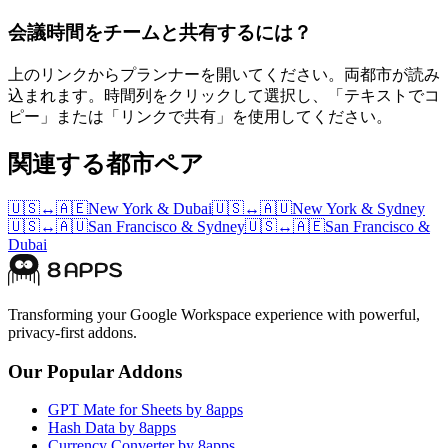
会議時間をチームと共有するには？
上のリンクからプランナーを開いてください。両都市が読み
込まれます。時間列をクリックして選択し、「テキストでコ
ピー」または「リンクで共有」を使用してください。
関連する都市ペア
🇺🇸
↔
🇦🇪
New York
&
Dubai
🇺🇸
↔
🇦🇺
New York
&
Sydney
🇺🇸
↔
🇦🇺
San Francisco
&
Sydney
🇺🇸
↔
🇦🇪
San Francisco
&
Dubai
Transforming your Google Workspace experience with powerful,
privacy-first addons.
Our Popular Addons
GPT Mate for Sheets by 8apps
Hash Data by 8apps
Currency Converter by 8apps