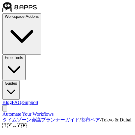
Workspace Addons
Free Tools
Guides
Blog
FAQs
Support
Automate Your Workflows
タイムゾーン会議プランナーガイド
/
都市ペア
/
Tokyo & Dubai
🇯🇵
↔
🇦🇪