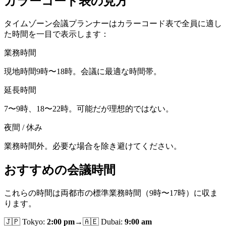
カラーコード表の見方
タイムゾーン会議プランナーはカラーコード表で全員に適し
た時間を一目で表示します：
業務時間
現地時間9時〜18時。会議に最適な時間帯。
延長時間
7〜9時、18〜22時。可能だが理想的ではない。
夜間 / 休み
業務時間外。必要な場合を除き避けてください。
おすすめの会議時間
これらの時間は両都市の標準業務時間（9時〜17時）に収ま
ります。
🇯🇵
Tokyo
:
2:00 pm
→
🇦🇪
Dubai
:
9:00 am