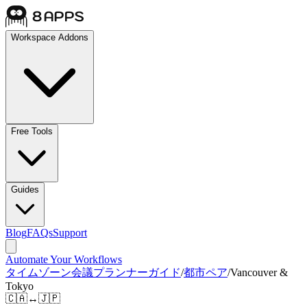
Workspace Addons
Free Tools
Guides
Blog
FAQs
Support
Automate Your Workflows
タイムゾーン会議プランナーガイド
/
都市ペア
/
Vancouver &
Tokyo
🇨🇦
↔
🇯🇵