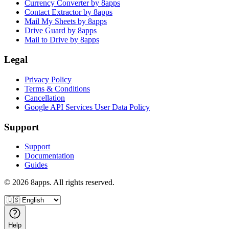
Currency Converter by 8apps
Contact Extractor by 8apps
Mail My Sheets by 8apps
Drive Guard by 8apps
Mail to Drive by 8apps
Legal
Privacy Policy
Terms & Conditions
Cancellation
Google API Services User Data Policy
Support
Support
Documentation
Guides
©
2026
8apps. All rights reserved.
Help