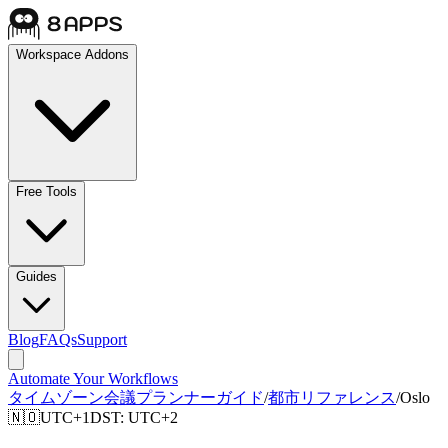
Workspace Addons
Free Tools
Guides
Blog
FAQs
Support
Automate Your Workflows
タイムゾーン会議プランナーガイド
/
都市リファレンス
/
Oslo
🇳🇴
UTC+1
DST:
UTC+2