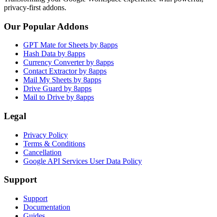
privacy-first addons.
Our Popular Addons
GPT Mate for Sheets by 8apps
Hash Data by 8apps
Currency Converter by 8apps
Contact Extractor by 8apps
Mail My Sheets by 8apps
Drive Guard by 8apps
Mail to Drive by 8apps
Legal
Privacy Policy
Terms & Conditions
Cancellation
Google API Services User Data Policy
Support
Support
Documentation
Guides