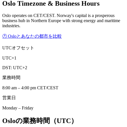
Oslo
Timezone & Business Hours
Oslo operates on CET/CEST. Norway's capital is a prosperous
business hub in Northern Europe with strong energy and maritime
industries.
🕐 Osloとあなたの都市を比較
UTCオフセット
UTC+1
DST:
UTC+2
業務時間
8:00 am – 4:00 pm CET/CEST
営業日
Monday – Friday
Osloの業務時間（UTC）