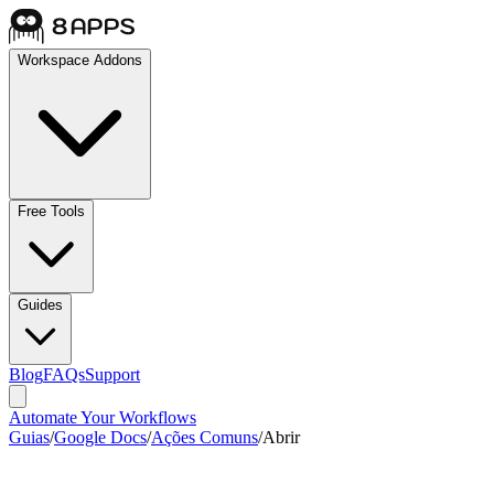
Workspace Addons
Free Tools
Guides
Blog
FAQs
Support
Automate Your Workflows
Guias
/
Google Docs
/
Ações Comuns
/
Abrir