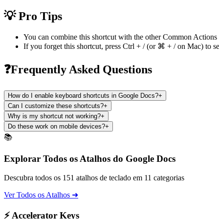
💡 Pro Tips
You can combine this shortcut with the other
Common Actions
If you forget this shortcut, press
Ctrl + /
(or
⌘ + /
on Mac) to se
❓Frequently Asked Questions
How do I enable keyboard shortcuts in Google Docs?
+
Can I customize these shortcuts?
+
Why is my shortcut not working?
+
Do these work on mobile devices?
+
📚
Explorar Todos os Atalhos do Google Docs
Descubra todos os 151 atalhos de teclado em 11 categorias
Ver Todos os Atalhos ➜
⚡ Accelerator Keys