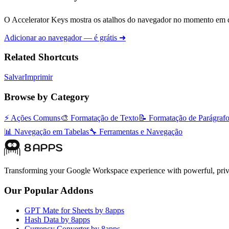
O Accelerator Keys mostra os atalhos do navegador no momento em q
Adicionar ao navegador — é grátis ➜
Related Shortcuts
Salvar
Imprimir
Browse by Category
⚡
Ações Comuns
🎨
Formatação de Texto
📝
Formatação de Parágraf
📊
Navegação em Tabelas
🔧
Ferramentas e Navegação
Transforming your Google Workspace experience with powerful, priva
Our Popular Addons
GPT Mate for Sheets by 8apps
Hash Data by 8apps
Currency Converter by 8apps