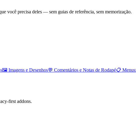
ue você precisa deles — sem guias de referência, sem memorização.
os
🖼️
Imagens e Desenhos
💬
Comentários e Notas de Rodapé
📋
Menus
cy-first addons.