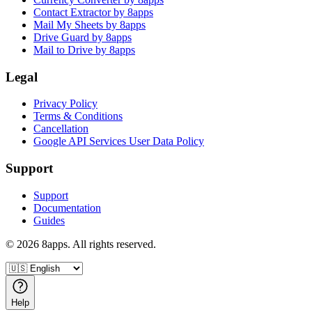
Contact Extractor by 8apps
Mail My Sheets by 8apps
Drive Guard by 8apps
Mail to Drive by 8apps
Legal
Privacy Policy
Terms & Conditions
Cancellation
Google API Services User Data Policy
Support
Support
Documentation
Guides
©
2026
8apps. All rights reserved.
Help