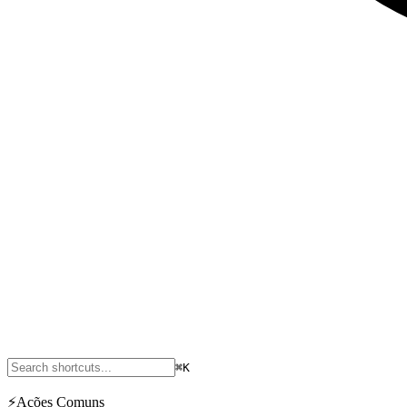
⌘K
⚡
Ações Comuns