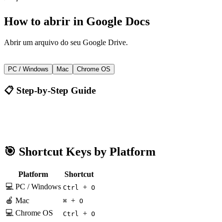
How to
abrir
in
Google Docs
Abrir um arquivo do seu Google Drive.
+
Ctrl
O
PC / Windows
Mac
Chrome OS
📋 Step-by-Step Guide
Google Docs
Ctrl + O
🎯 Shortcut Keys by Platform
Platform
Shortcut
💻 PC / Windows
+
Ctrl
O
🍎 Mac
+
⌘
O
💻 Chrome OS
+
Ctrl
O