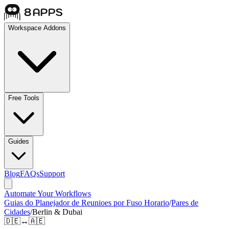
Workspace Addons
Free Tools
Guides
Blog
FAQs
Support
Automate Your Workflows
Guias do Planejador de Reunioes por Fuso Horario
/
Pares de
Cidades
/
Berlin & Dubai
🇩🇪
↔
🇦🇪