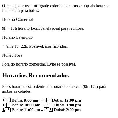
O Planejador usa uma grade colorida para mostrar quais horarios
funcionam para todos:
Horario Comercial
9h – 18h horario local. Janela ideal para reunioes.
Horario Estendido
7–9h e 18–22h. Possivel, mas nao ideal.
Noite / Fora
Fora do horario comercial. Evite se possivel.
Horarios Recomendados
Estes horarios estao dentro do horario comercial (9h–17h) para
ambas as cidades.
🇩🇪
Berlin
:
9:00 am
→
🇦🇪
Dubai
:
12:00 pm
🇩🇪
Berlin
:
10:00 am
→
🇦🇪
Dubai
:
1:00 pm
🇩🇪
Berlin
:
11:00 am
→
🇦🇪
Dubai
:
2:00 pm