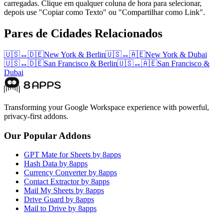
carregadas. Clique em qualquer coluna de hora para selecionar,
depois use "Copiar como Texto" ou "Compartilhar como Link".
Pares de Cidades Relacionados
🇺🇸
↔
🇩🇪
New York
&
Berlin
🇺🇸
↔
🇦🇪
New York
&
Dubai
🇺🇸
↔
🇩🇪
San Francisco
&
Berlin
🇺🇸
↔
🇦🇪
San Francisco
&
Dubai
Transforming your Google Workspace experience with powerful,
privacy-first addons.
Our Popular Addons
GPT Mate for Sheets by 8apps
Hash Data by 8apps
Currency Converter by 8apps
Contact Extractor by 8apps
Mail My Sheets by 8apps
Drive Guard by 8apps
Mail to Drive by 8apps