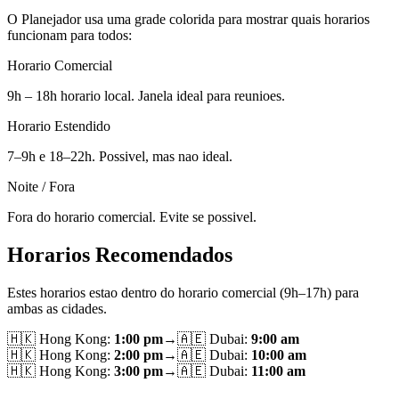
O Planejador usa uma grade colorida para mostrar quais horarios
funcionam para todos:
Horario Comercial
9h – 18h horario local. Janela ideal para reunioes.
Horario Estendido
7–9h e 18–22h. Possivel, mas nao ideal.
Noite / Fora
Fora do horario comercial. Evite se possivel.
Horarios Recomendados
Estes horarios estao dentro do horario comercial (9h–17h) para
ambas as cidades.
🇭🇰
Hong Kong
:
1:00 pm
→
🇦🇪
Dubai
:
9:00 am
🇭🇰
Hong Kong
:
2:00 pm
→
🇦🇪
Dubai
:
10:00 am
🇭🇰
Hong Kong
:
3:00 pm
→
🇦🇪
Dubai
:
11:00 am