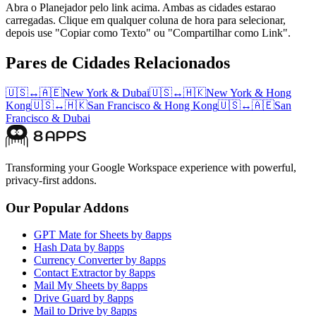
Abra o Planejador pelo link acima. Ambas as cidades estarao
carregadas. Clique em qualquer coluna de hora para selecionar,
depois use "Copiar como Texto" ou "Compartilhar como Link".
Pares de Cidades Relacionados
🇺🇸
↔
🇦🇪
New York
&
Dubai
🇺🇸
↔
🇭🇰
New York
&
Hong
Kong
🇺🇸
↔
🇭🇰
San Francisco
&
Hong Kong
🇺🇸
↔
🇦🇪
San
Francisco
&
Dubai
Transforming your Google Workspace experience with powerful,
privacy-first addons.
Our Popular Addons
GPT Mate for Sheets by 8apps
Hash Data by 8apps
Currency Converter by 8apps
Contact Extractor by 8apps
Mail My Sheets by 8apps
Drive Guard by 8apps
Mail to Drive by 8apps