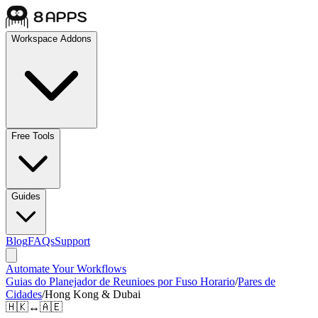
Workspace Addons
Free Tools
Guides
Blog
FAQs
Support
Automate Your Workflows
Guias do Planejador de Reunioes por Fuso Horario
/
Pares de
Cidades
/
Hong Kong & Dubai
🇭🇰
↔
🇦🇪