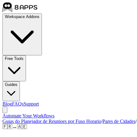
Workspace Addons
Free Tools
Guides
Blog
FAQs
Support
Automate Your Workflows
Guias do Planejador de Reunioes por Fuso Horario
/
Pares de Cidades
/
🇫🇷
↔
🇦🇪