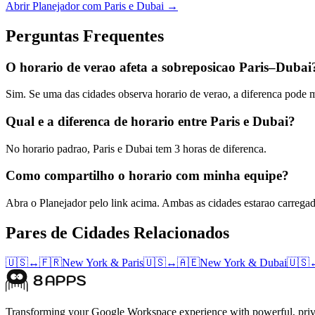
Abrir Planejador com Paris e Dubai →
Perguntas Frequentes
O horario de verao afeta a sobreposicao Paris–Dubai
Sim. Se uma das cidades observa horario de verao, a diferenca pode
Qual e a diferenca de horario entre Paris e Dubai?
No horario padrao, Paris e Dubai tem 3 horas de diferenca.
Como compartilho o horario com minha equipe?
Abra o Planejador pelo link acima. Ambas as cidades estarao carrega
Pares de Cidades Relacionados
🇺🇸
↔
🇫🇷
New York
&
Paris
🇺🇸
↔
🇦🇪
New York
&
Dubai
🇺🇸
Transforming your Google Workspace experience with powerful, priva