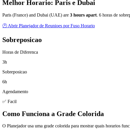
Melhor Horario: Paris e Dubai
Paris
(
France
) and
Dubai
(
UAE
) are
3
hour
s
apart
.
6 horas de sobre
🕐 Abrir Planejador de Reunioes por Fuso Horario
Sobreposicao
Horas de Diferenca
3h
Sobreposicao
6h
Agendamento
✅ Facil
Como Funciona a Grade Colorida
O Planejador usa uma grade colorida para mostrar quais horarios fun