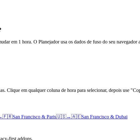
?
 mudar em 1 hora. O Planejador usa os dados de fuso do seu navegador 
das. Clique em qualquer coluna de hora para selecionar, depois use "
↔
🇫🇷
San Francisco
&
Paris
🇺🇸
↔
🇦🇪
San Francisco
&
Dubai
cy-first addons.