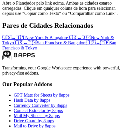
Abra o Planejador pelo link acima. Ambas as cidades estarao
carregadas. Clique em qualquer coluna de hora para selecionar,
depois use "Copiar como Texto" ou "Compartilhar como Link".
Pares de Cidades Relacionados
🇺🇸
↔
🇮🇳
New York
&
Bangalore
🇺🇸
↔
🇯🇵
New York
&
Tokyo
🇺🇸
↔
🇮🇳
San Francisco
&
Bangalore
🇺🇸
↔
🇯🇵
San
Francisco
&
Tokyo
Transforming your Google Workspace experience with powerful,
privacy-first addons.
Our Popular Addons
GPT Mate for Sheets by 8apps
Hash Data by 8apps
Currency Converter by 8apps
Contact Extractor by 8apps
Mail My Sheets by 8apps
Drive Guard by 8apps
Mail to Drive by 8apps