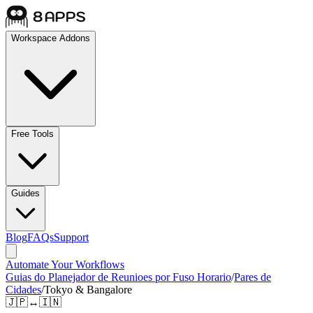
Workspace Addons
Free Tools
Guides
Blog
FAQs
Support
Automate Your Workflows
Guias do Planejador de Reunioes por Fuso Horario
/
Pares de
Cidades
/
Tokyo & Bangalore
🇯🇵
↔
🇮🇳