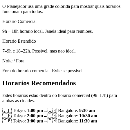
O Planejador usa uma grade colorida para mostrar quais horarios
funcionam para todos:
Horario Comercial
9h – 18h horario local. Janela ideal para reunioes.
Horario Estendido
7–9h e 18–22h. Possivel, mas nao ideal.
Noite / Fora
Fora do horario comercial. Evite se possivel.
Horarios Recomendados
Estes horarios estao dentro do horario comercial (9h–17h) para
ambas as cidades.
🇯🇵
Tokyo
:
1:00 pm
→
🇮🇳
Bangalore
:
9:30 am
🇯🇵
Tokyo
:
2:00 pm
→
🇮🇳
Bangalore
:
10:30 am
🇯🇵
Tokyo
:
3:00 pm
→
🇮🇳
Bangalore
:
11:30 am