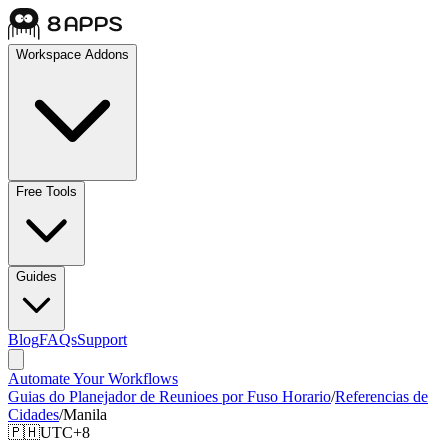
Workspace Addons
Free Tools
Guides
Blog
FAQs
Support
Automate Your Workflows
Guias do Planejador de Reunioes por Fuso Horario
/
Referencias de
Cidades
/
Manila
🇵🇭
UTC+8