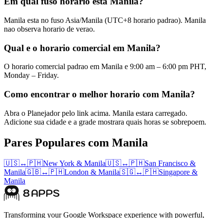
Em qual fuso horario esta Manila?
Manila esta no fuso Asia/Manila (UTC+8 horario padrao). Manila
nao observa horario de verao.
Qual e o horario comercial em Manila?
O horario comercial padrao em Manila e 9:00 am – 6:00 pm PHT,
Monday – Friday.
Como encontrar o melhor horario com Manila?
Abra o Planejador pelo link acima. Manila estara carregado.
Adicione sua cidade e a grade mostrara quais horas se sobrepoem.
Pares Populares com Manila
🇺🇸
↔
🇵🇭
New York
&
Manila
🇺🇸
↔
🇵🇭
San Francisco
&
Manila
🇬🇧
↔
🇵🇭
London
&
Manila
🇸🇬
↔
🇵🇭
Singapore
&
Manila
Transforming your Google Workspace experience with powerful,