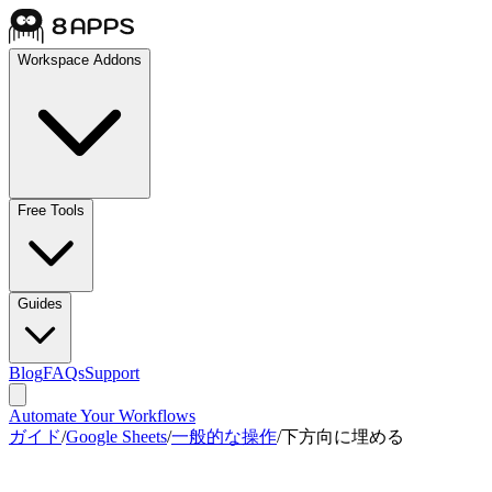
Workspace Addons
Free Tools
Guides
Blog
FAQs
Support
Automate Your Workflows
ガイド
/
Google Sheets
/
一般的な操作
/
下方向に埋める