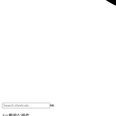
⌘K
⚡
一般的な操作