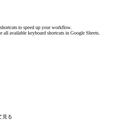
shortcuts to speed up your workflow.
e all available keyboard shortcuts in
Google Sheets
.
て見る