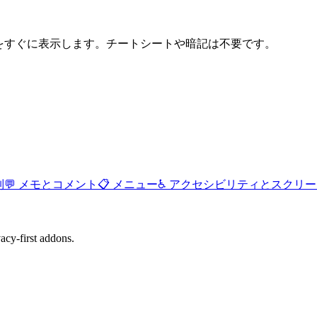
トカットをすぐに表示します。チートシートや暗記は不要です。
列
💬
メモとコメント
📋
メニュー
♿
アクセシビリティとスクリー
cy-first addons.