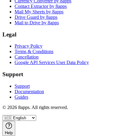
Currency Converter by 8apps
Contact Extractor by 8apps
Mail My Sheets by 8apps
Drive Guard by 8apps
Mail to Drive by 8apps
Legal
Privacy Policy
Terms & Conditions
Cancellation
Google API Services User Data Policy
Support
Support
Documentation
Guides
©
2026
8apps. All rights reserved.
Help