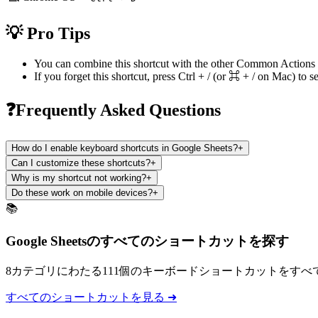
💡 Pro Tips
You can combine this shortcut with the other
Common Actions
If you forget this shortcut, press
Ctrl + /
(or
⌘ + /
on Mac) to se
❓Frequently Asked Questions
How do I enable keyboard shortcuts in Google Sheets?
+
Can I customize these shortcuts?
+
Why is my shortcut not working?
+
Do these work on mobile devices?
+
📚
Google Sheetsのすべてのショートカットを探す
8カテゴリにわたる111個のキーボードショートカットをすべ
すべてのショートカットを見る ➜