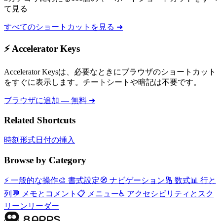
て見る
すべてのショートカットを見る ➜
⚡ Accelerator Keys
Accelerator Keysは、必要なときにブラウザのショートカット
をすぐに表示します。チートシートや暗記は不要です。
ブラウザに追加 — 無料 ➜
Related Shortcuts
時刻形式
日付の挿入
Browse by Category
⚡
一般的な操作
🎨
書式設定
🧭
ナビゲーション
🔢
数式
📊
行と
列
💬
メモとコメント
📋
メニュー
♿
アクセシビリティとスク
リーンリーダー