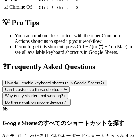
💻 Chrome OS
+
+
Ctrl
Shift
3
💡 Pro Tips
You can combine this shortcut with the other
Common
Actions
shortcuts to speed up your workflow.
If you forget this shortcut, press
Ctrl + /
(or
⌘ + /
on Mac) to
see all available keyboard shortcuts in
Google Sheets
.
❓Frequently Asked Questions
How do I enable keyboard shortcuts in Google Sheets?
+
Can I customize these shortcuts?
+
Why is my shortcut not working?
+
Do these work on mobile devices?
+
📚
Google Sheetsのすべてのショートカットを探す
8カテゴリにわたる111個のキーボードショートカットをすべ