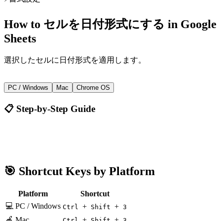
How to
セルを日付形式にする
in
Google
Sheets
選択したセルに日付形式を適用します。
+
+
Ctrl
Shift
3
PC / Windows
Mac
Chrome OS
📋 Step-by-Step Guide
Google Sheets
Ctrl + Shift + 3
🎯 Shortcut Keys by Platform
Platform
Shortcut
💻 PC / Windows
+
+
Ctrl
Shift
3
🍎 Mac
+
+
Ctrl
Shift
3