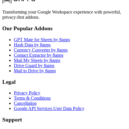
Transforming your Google Workspace experience with powerful,
privacy-first addons.
Our Popular Addons
GPT Mate for Sheets by 8apps
Hash Data by 8apps
Currency Converter by 8apps
Contact Extractor by 8apps
Mail My Sheets by 8apps
Drive Guard by 8apps
Mail to Drive by 8apps
Legal
Privacy Policy
Terms & Conditions
Cancellation
Google API Services User Data Policy
Support