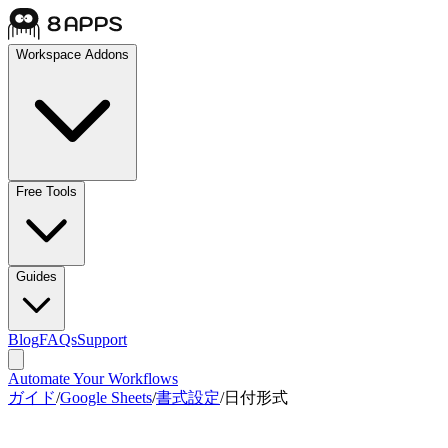
Workspace Addons
Free Tools
Guides
Blog
FAQs
Support
Automate Your Workflows
ガイド
/
Google Sheets
/
書式設定
/
日付形式