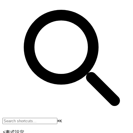
⌘K
⚡
書式設定