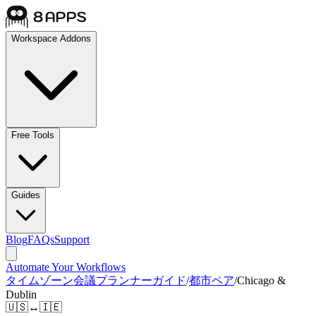
Workspace Addons
Free Tools
Guides
Blog
FAQs
Support
Automate Your Workflows
タイムゾーン会議プランナーガイド
/
都市ペア
/
Chicago &
Dublin
🇺🇸
↔
🇮🇪