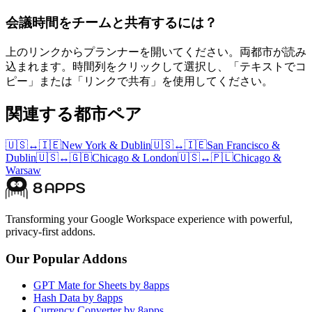
会議時間をチームと共有するには？
上のリンクからプランナーを開いてください。両都市が読み
込まれます。時間列をクリックして選択し、「テキストでコ
ピー」または「リンクで共有」を使用してください。
関連する都市ペア
🇺🇸
↔
🇮🇪
New York
&
Dublin
🇺🇸
↔
🇮🇪
San Francisco
&
Dublin
🇺🇸
↔
🇬🇧
Chicago
&
London
🇺🇸
↔
🇵🇱
Chicago
&
Warsaw
Transforming your Google Workspace experience with powerful,
privacy-first addons.
Our Popular Addons
GPT Mate for Sheets by 8apps
Hash Data by 8apps
Currency Converter by 8apps