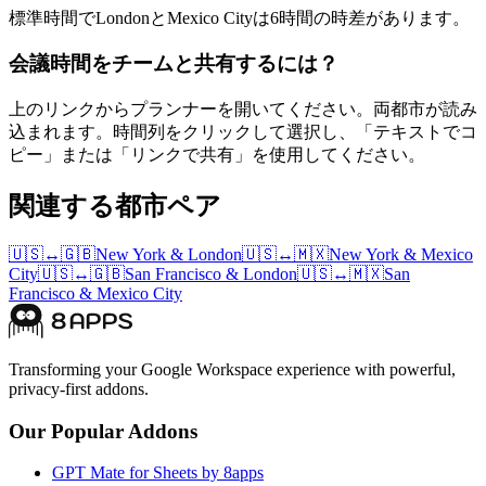
標準時間でLondonとMexico Cityは6時間の時差があります。
会議時間をチームと共有するには？
上のリンクからプランナーを開いてください。両都市が読み
込まれます。時間列をクリックして選択し、「テキストでコ
ピー」または「リンクで共有」を使用してください。
関連する都市ペア
🇺🇸
↔
🇬🇧
New York
&
London
🇺🇸
↔
🇲🇽
New York
&
Mexico
City
🇺🇸
↔
🇬🇧
San Francisco
&
London
🇺🇸
↔
🇲🇽
San
Francisco
&
Mexico City
Transforming your Google Workspace experience with powerful,
privacy-first addons.
Our Popular Addons
GPT Mate for Sheets by 8apps