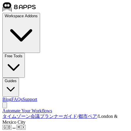
Workspace Addons
Free Tools
Guides
Blog
FAQs
Support
Automate Your Workflows
タイムゾーン会議プランナーガイド
/
都市ペア
/
London &
Mexico City
🇬🇧
↔
🇲🇽