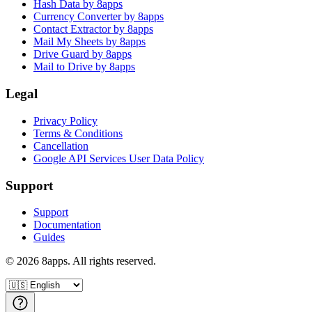
Hash Data by 8apps
Currency Converter by 8apps
Contact Extractor by 8apps
Mail My Sheets by 8apps
Drive Guard by 8apps
Mail to Drive by 8apps
Legal
Privacy Policy
Terms & Conditions
Cancellation
Google API Services User Data Policy
Support
Support
Documentation
Guides
©
2026
8apps. All rights reserved.