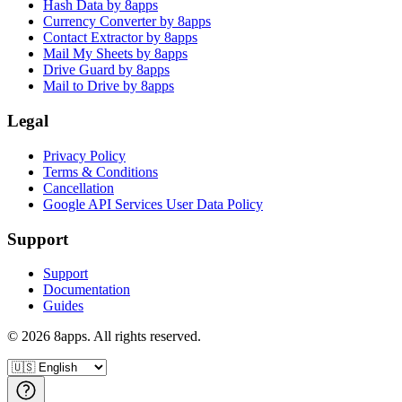
Hash Data by 8apps
Currency Converter by 8apps
Contact Extractor by 8apps
Mail My Sheets by 8apps
Drive Guard by 8apps
Mail to Drive by 8apps
Legal
Privacy Policy
Terms & Conditions
Cancellation
Google API Services User Data Policy
Support
Support
Documentation
Guides
©
2026
8apps. All rights reserved.