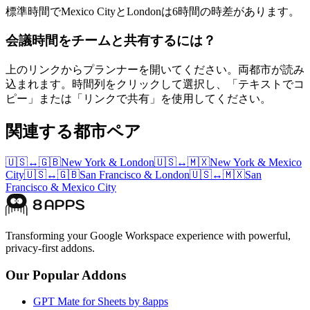
標準時間でMexico CityとLondonは6時間の時差があります。
会議時間をチームと共有するには？
上のリンクからプランナーを開いてください。両都市が読み
込まれます。時間列をクリックして選択し、「テキストでコ
ピー」または「リンクで共有」を使用してください。
関連する都市ペア
🇺🇸
↔
🇬🇧
New York
&
London
🇺🇸
↔
🇲🇽
New York
&
Mexico
City
🇺🇸
↔
🇬🇧
San Francisco
&
London
🇺🇸
↔
🇲🇽
San
Francisco
&
Mexico City
Transforming your Google Workspace experience with powerful,
privacy-first addons.
Our Popular Addons
GPT Mate for Sheets by 8apps