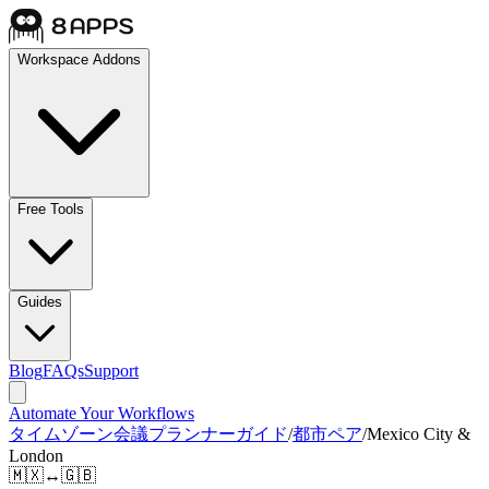
Workspace Addons
Free Tools
Guides
Blog
FAQs
Support
Automate Your Workflows
タイムゾーン会議プランナーガイド
/
都市ペア
/
Mexico City &
London
🇲🇽
↔
🇬🇧