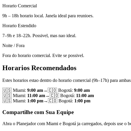
Horario Comercial
9h – 18h horario local. Janela ideal para reunioes.
Horario Estendido
7–9h e 18–22h. Possivel, mas nao ideal.
Noite / Fora
Fora do horario comercial. Evite se possivel.
Horarios Recomendados
Estes horarios estao dentro do horario comercial (9h–17h) para ambas
🇺🇸
Miami
:
9:00 am
→
🇨🇴
Bogotá
:
9:00 am
🇺🇸
Miami
:
11:00 am
→
🇨🇴
Bogotá
:
11:00 am
🇺🇸
Miami
:
1:00 pm
→
🇨🇴
Bogotá
:
1:00 pm
Compartilhe com Sua Equipe
Abra o Planejador com Miami e Bogotá ja carregados, depois use o bo