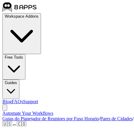
Workspace Addons
Free Tools
Guides
Blog
FAQs
Support
Automate Your Workflows
Guias do Planejador de Reunioes por Fuso Horario
/
Pares de Cidades
/
🇺🇸
↔
🇨🇴