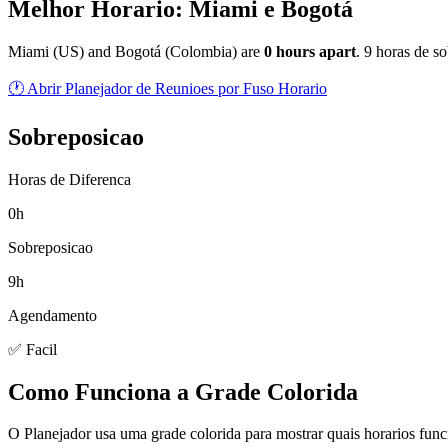
Melhor Horario: Miami e Bogotá
Miami
(
US
) and
Bogotá
(
Colombia
) are
0
hour
s
apart
.
9 horas de so
🕐 Abrir Planejador de Reunioes por Fuso Horario
Sobreposicao
Horas de Diferenca
0h
Sobreposicao
9h
Agendamento
✅ Facil
Como Funciona a Grade Colorida
O Planejador usa uma grade colorida para mostrar quais horarios fun