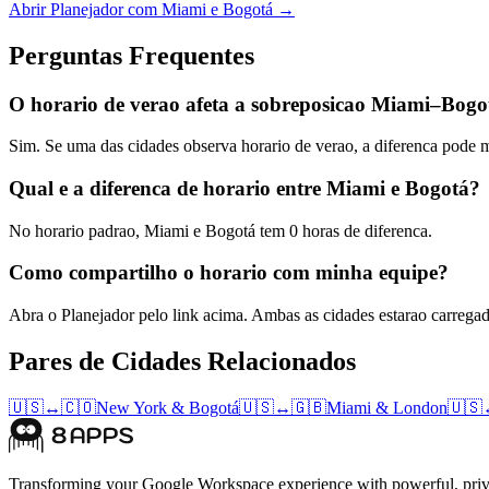
Abrir Planejador com Miami e Bogotá →
Perguntas Frequentes
O horario de verao afeta a sobreposicao Miami–Bogo
Sim. Se uma das cidades observa horario de verao, a diferenca pode
Qual e a diferenca de horario entre Miami e Bogotá?
No horario padrao, Miami e Bogotá tem 0 horas de diferenca.
Como compartilho o horario com minha equipe?
Abra o Planejador pelo link acima. Ambas as cidades estarao carrega
Pares de Cidades Relacionados
🇺🇸
↔
🇨🇴
New York
&
Bogotá
🇺🇸
↔
🇬🇧
Miami
&
London
🇺🇸
Transforming your Google Workspace experience with powerful, priva