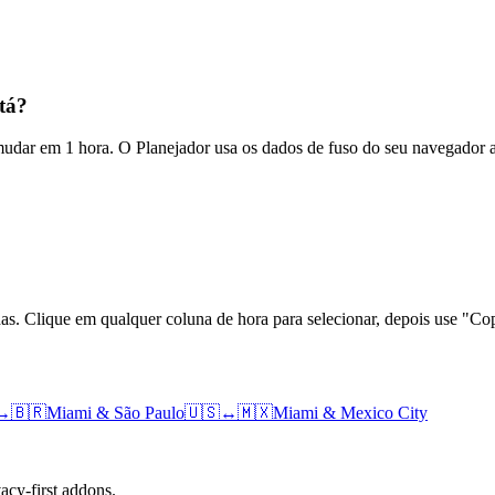
tá?
 mudar em 1 hora. O Planejador usa os dados de fuso do seu navegador 
das. Clique em qualquer coluna de hora para selecionar, depois use "
↔
🇧🇷
Miami
&
São Paulo
🇺🇸
↔
🇲🇽
Miami
&
Mexico City
cy-first addons.